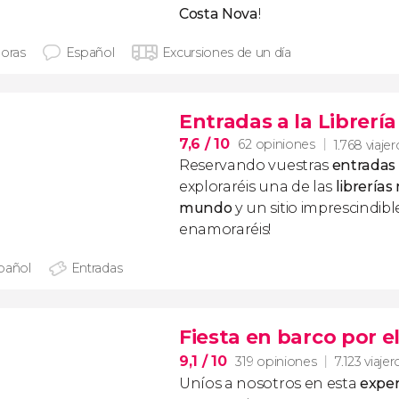
Costa Nova
!
horas
Español
Excursiones de un día
Entradas a la Librería
7,6
/ 10
62 opiniones
1.768 viajer
Reservando vuestras
entradas a
exploraréis una de las
librerías
mundo
y un sitio imprescindibl
enamoraréis!
pañol
Entradas
Fiesta en barco por e
9,1
/ 10
319 opiniones
7.123 viajer
Uníos a nosotros en esta
exper