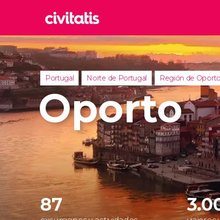
Rom
Italia
Lond
Portugal
Norte de Portugal
Región de Oport
Reino 
Oporto
Edim
Reino 
Marr
Marrue
Esta
Turquía
87
3.0