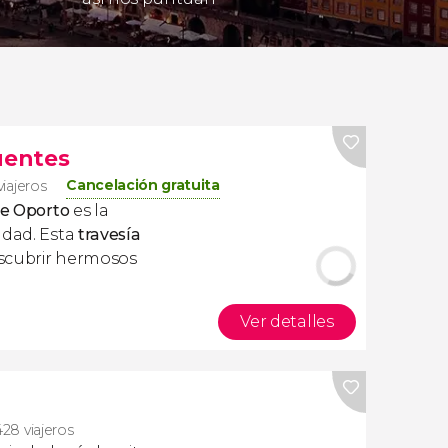
uentes
Cancelación gratuita
viajeros
de Oporto
es la
udad. Esta
travesía
escubrir hermosos
Ver detalles
428 viajeros