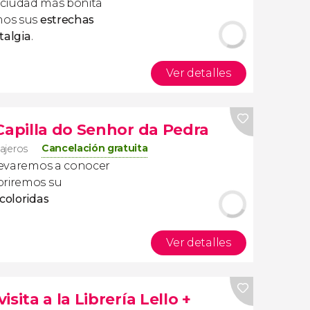
a ciudad más bonita
mos sus
estrechas
talgia
.
Ver detalles
Capilla do Senhor da Pedra
Cancelación gratuita
iajeros
levaremos a conocer
briremos su
 coloridas
Ver detalles
sita a la Librería Lello +