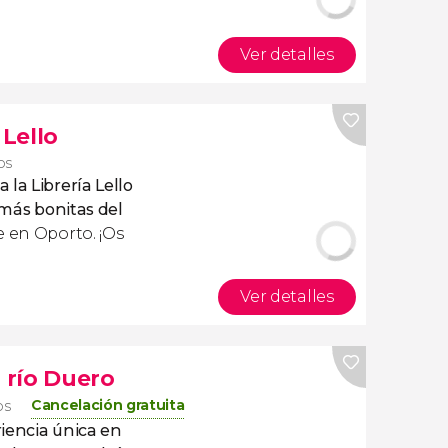
Ver detalles
 Lello
os
 la Librería Lello
 más bonitas del
e en Oporto. ¡Os
Ver detalles
l río Duero
Cancelación gratuita
os
iencia única en