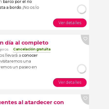
en
barco por el río
esta a bordo
. ¡No os lo
Ver detalles
n día al completo
Cancelación gratuita
ajeros
os llevará a
conocer
 visitaremos una
daremos un paseo en
Ver detalles
uentes al atardecer con