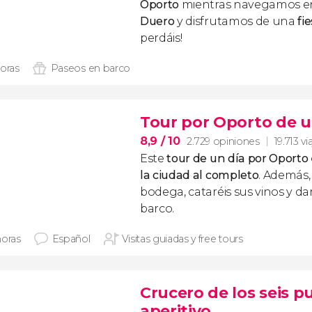
Oporto
mientras navegamos 
Duero
y disfrutamos de una
fi
perdáis!
horas
Paseos en barco
Tour por Oporto de u
8,9
/ 10
2.729 opiniones
19.713 vi
Este
tour de un día por Oporto
la ciudad al completo
. Además,
bodega, cataréis sus vinos y 
barco.
horas
Español
Visitas guiadas y free tours
Crucero de los seis p
aperitivo