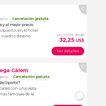
Cancelación gratuita
jeros
a y al mejor precio
.
ropuerto, en el hotel
por coche desde
 vuestro destino.
32,25
US$
Ver detalles
odega Cálem
Cancelación gratuita
ajeros
 de Oporto?
iales con una visita
 más famosas de la