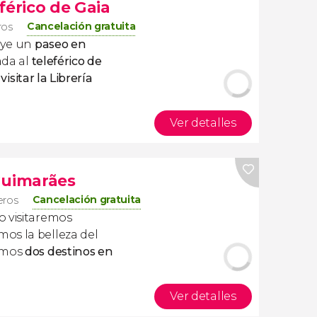
férico de Gaia
Cancelación gratuita
ros
uye un
paseo en
ada al
teleférico de
visitar la Librería
Ver detalles
Guimarães
Cancelación gratuita
jeros
o visitaremos
os la belleza del
remos
dos destinos en
Ver detalles