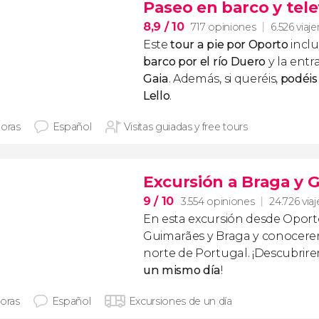
Paseo en barco y tele
8,9
/ 10
717 opiniones
6.526 viaje
Este
tour a pie por Oporto
incl
barco por el río Duero
y la entr
Gaia
. Además, si queréis,
podéis 
Lello
.
horas
Español
Visitas guiadas y free tours
Excursión a Braga y 
9
/ 10
3.554 opiniones
24.726 via
En esta excursión desde Oport
Guimarães y Braga y conocerem
norte de Portugal. ¡Descubri
un mismo día
!
horas
Español
Excursiones de un día