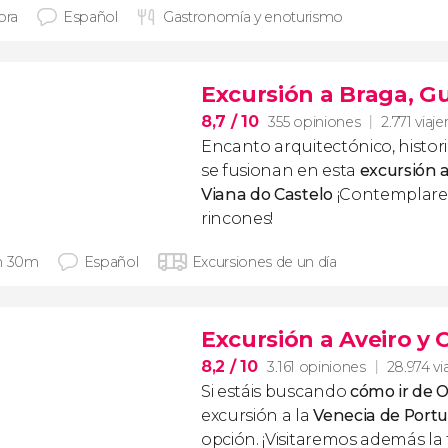
ora
Español
Gastronomía y enoturismo
Excursión a Braga, G
8,7
/ 10
355 opiniones
2.771 viaje
Encanto arquitectónico, historia
se fusionan en esta
excursión 
Viana do Castelo
¡Contemplare
rincones!
h 30m
Español
Excursiones de un día
Excursión a Aveiro y
8,2
/ 10
3.161 opiniones
28.974 vi
Si estáis buscando
cómo ir de O
excursión a la
Venecia de Portu
opción. ¡Visitaremos además l