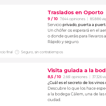
Traslados en Oporto
9
/ 10
7.644 opiniones
85.886 via
Servicio
privado, puerta a puert
Un chófer os esperará en el ae
o donde queráis para llevaros a
Rápido y seguro.
cio final
Seguro, sin contratiempos
Visita guiada a la b
8,5
/ 10
2.661 opiniones
37.326 vi
¿Cuál es el secreto de los vinos
Descubre lo que los hace espec
a la bodega Cálem, una de las
ciudad.