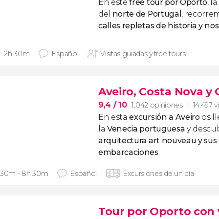
En este
free tour por Oporto
, l
del
norte de Portugal
, recorre
calles repletas de historia y nos
 - 2h 30m
Español
Visitas guiadas y free tours
Aveiro, Costa Nova y 
9,4
/ 10
1.042 opiniones
14.497 v
En esta
excursión a Aveiro
os l
la
Venecia portuguesa
y descu
arquitectura
art nouveau
y sus
embarcaciones
.
 30m - 8h 30m
Español
Excursiones de un día
Tour por Oporto con vi