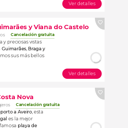
Ver detalles
uimarães y Viana do Castelo
Cancelación gratuita
ros
 y preciosas vistas
a Guimarães, Braga y
mos sus más bellos
Ver detalles
 Costa Nova
Cancelación gratuita
ajeros
porto a Aveiro
, esta
gal
es la mejor
a famosa
playa de