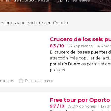
 ya han disfrutado de este
opiniones reales
rsiones y actividades en Oporto
Crucero de los seis p
8,3
/ 10
15.313 opiniones
413.343 
El
crucero de los seis puentes 
atracción más popular de la ci
por el río Duero
os permitirá d
paisajes.
 minutos
Paseos en barco
Free tour por Oporto
9,7
/ 10
109.017 opiniones
1.390.