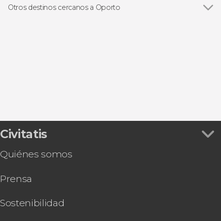
Librería Lello
Free tours en Oporto
Otros destinos cercanos a Oporto
Cruceros en Oporto
Ver todas
Vila Nova de Gaia
Excursiones de un día desde Oporto
Matosinhos
Bodegas y gastronomía en Oporto
Braga
Fado en Oporto
Guimarães
Autobuses turísticos de Oporto
Arouca
Civitatis
Quiénes somos
Prensa
Sostenibilidad