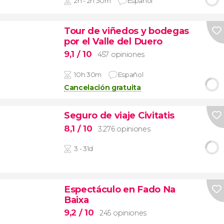
2h - 2h 30m
Español
Tour de viñedos y bodegas
por el Valle del Duero
9,1
/ 10
457 opiniones
10h 30m
Español
Cancelación gratuita
Seguro de viaje Civitatis
8,1
/ 10
3.276 opiniones
3 - 31d
Espectáculo en Fado Na
Baixa
9,2
/ 10
245 opiniones