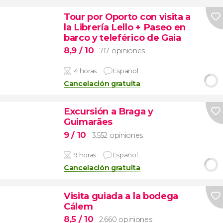
Tour por Oporto con visita a
la Librería Lello + Paseo en
barco y teleférico de Gaia
8,9
/ 10
717 opiniones
4 horas
Español
Cancelación gratuita
Excursión a Braga y
Guimarães
9
/ 10
3.552 opiniones
9 horas
Español
Cancelación gratuita
Visita guiada a la bodega
Cálem
8,5
/ 10
2.660 opiniones