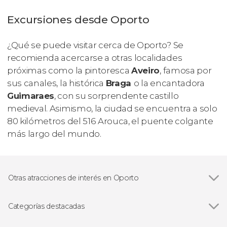
Excursiones desde Oporto
¿Qué se puede visitar cerca de Oporto? Se
recomienda acercarse a otras localidades
próximas como la pintoresca
Aveiro
, famosa por
sus canales, la histórica
Braga
o la encantadora
Guimaraes
, con su sorprendente castillo
medieval. Asimismo, la ciudad se encuentra a solo
80 kilómetros del 516 Arouca, el puente colgante
más largo del mundo.
Otras atracciones de interés en Oporto
Ver todas
Estación de São Bento
Catedral de Oporto
Categorías destacadas
Ribeira de Oporto
Ver todas
Visitas guiadas en Oporto