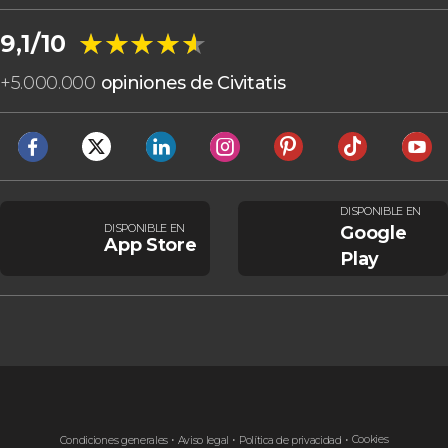
★★★★★
★★★★★
9,1/10
+
5.000.000
opiniones de Civitatis
DISPONIBLE EN
DISPONIBLE EN
Google
App Store
Play
Cookies
Condiciones generales
Aviso legal
Política de privacidad