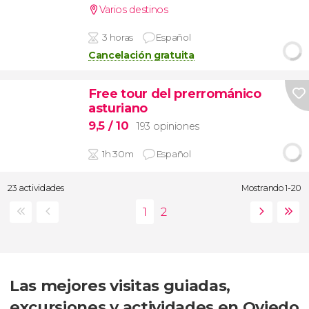
Varios destinos
3 horas
Español
Cancelación gratuita
Free tour del prerrománico
asturiano
9,5
/ 10
193 opiniones
1h 30m
Español
23 actividades
Mostrando 1-20
Las mejores visitas guiadas,
excursiones y actividades en Oviedo