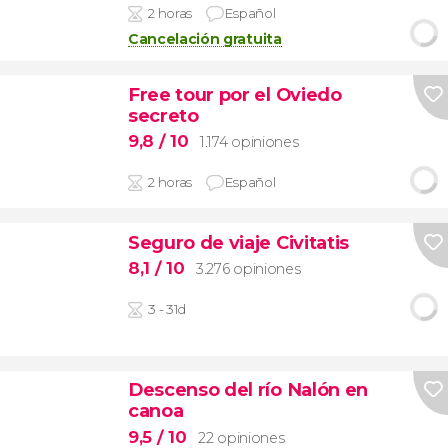
2 horas
Español
Cancelación gratuita
Free tour por el Oviedo
secreto
9,8
/ 10
1.174 opiniones
2 horas
Español
Seguro de viaje Civitatis
8,1
/ 10
3.276 opiniones
3 - 31d
Descenso del río Nalón en
canoa
9,5
/ 10
22 opiniones