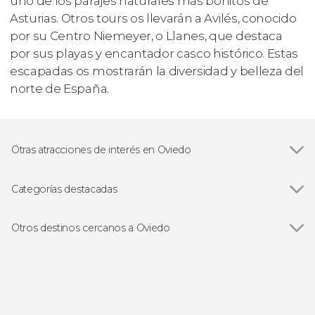
uno de los parajes naturales más bonitos de
Asturias. Otros tours os llevarán a Avilés, conocido
por su Centro Niemeyer, o Llanes, que destaca
por sus playas y encantador casco histórico. Estas
escapadas os mostrarán la diversidad y belleza del
norte de España.
Otras atracciones de interés en Oviedo
Lagos de Covadonga
Categorías destacadas
Ver todas
Visitas guiadas en Oviedo
Free tours en Oviedo
Otros destinos cercanos a Oviedo
Excursiones de un día desde Oviedo
Ver todas
Llanera
Las Caldas
Gijón
Avilés