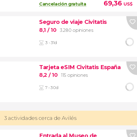
69,36
Cancelación gratuita
US$
Seguro de viaje Civitatis
8,1
/ 10
3.280 opiniones
3 - 31d
Tarjeta eSIM Civitatis España
8,2
/ 10
115 opiniones
7 - 30d
3 actividades cerca de Avilés
Entrada al Museo de