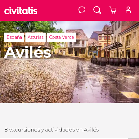
España
Asturias
Costa Verde
Avilés
8 excursiones y actividades en Avilés