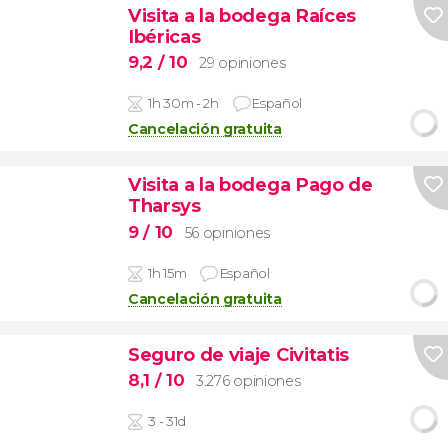
Visita a la bodega Raíces
Ibéricas
9,2
/ 10
29 opiniones
1h 30m - 2h
Español
Cancelación gratuita
Visita a la bodega Pago de
Tharsys
9
/ 10
56 opiniones
1h 15m
Español
Cancelación gratuita
Seguro de viaje Civitatis
8,1
/ 10
3.276 opiniones
3 - 31d