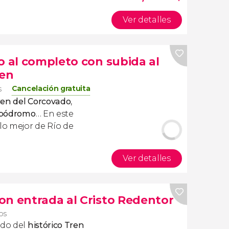
Ver detalles
o al completo con subida al
ren
Cancelación gratuita
s
tren del Corcovado
,
bódromo
… En este
lo mejor de Río de
Ver detalles
on entrada al Cristo Redentor
ros
rdo del
histórico Tren