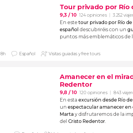
Tour privado por Río 
9,3
/ 10
124 opiniones
3.252 viaje
En este
tour privado por Río de
español
descubriréis con un
gu
puntos más emblemáticos de 
 8h
Español
Visitas guiadas y free tours
Amanecer en el mirad
Redentor
9,8
/ 10
120 opiniones
843 viaje
En esta
excursión desde Río de
un
espectacular amanecer en 
Marta
y disfrutaremos de la im
del
Cristo Redentor
.