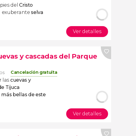
 pies del
Cristo
la exuberante
selva
Ver detalles
uevas y cascadas del Parque
Cancelación gratuita
ros
 las
cuevas y
e Tijuca
más bellas de este
Ver detalles