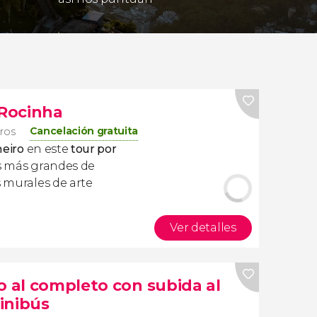
 Rocinha
Cancelación gratuita
eros
neiro
en este
tour por
as más grandes de
s murales de arte
Ver detalles
o al completo con subida al
inibús