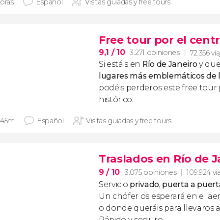
horas
Español
Visitas guiadas y free tours
Free tour por el centr
9,1
/ 10
3.271 opiniones
72.356 vi
Si estáis en
Río de Janeiro
y que
lugares más emblemáticos de l
podéis perderos este free tour 
histórico.
 45m
Español
Visitas guiadas y free tours
Traslados en Río de J
9
/ 10
3.075 opiniones
109.924 vi
Servicio
privado, puerta a puert
Un chófer os esperará en el ae
o donde queráis para llevaros a
Rápido y seguro.