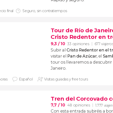
cio final
Seguro, sin contratiempos
Tour de Río de Janeir
Cristo Redentor en t
9,3
/ 10
33 opiniones
677 viajero
Subir al
Cristo Redentor en el 
visitar el
Pan de Azúcar
, el
Sam
tour os llevaremos a descubrir 
Janeiro.
horas
Español
Visitas guiadas y free tours
Tren del Corcovado c
7,7
/ 10
48 opiniones
1.777 viaje
Con esta entrada subiréis a bo