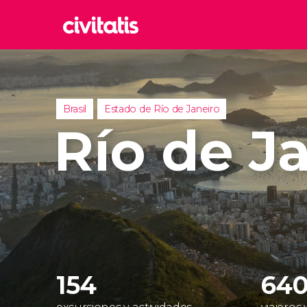
Rom
Italia
Lond
Brasil
Estado de Río de Janeiro
Reino 
Río de J
Edim
Reino 
Marr
Marrue
Esta
Turquía
154
640