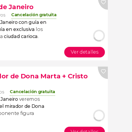
de Janeiro
Cancelación gratuita
ros
 Janeiro con guía en
ía en exclusiva
los
la
ciudad carioca
.
Ver detalles
or de Dona Marta + Cristo
Cancelación gratuita
ros
 Janeiro
veremos
el mirador de Dona
ponente figura
Ver detalles