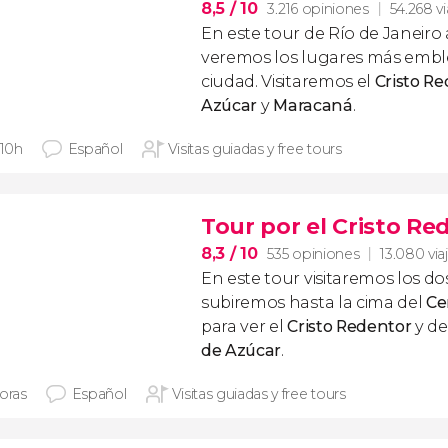
8,5
/ 10
3.216 opiniones
54.268 vi
En este
tour de Río de Janeiro
veremos los lugares más embl
ciudad. Visitaremos el
Cristo R
Azúcar
y
Maracaná
.
 10h
Español
Visitas guiadas y free tours
Tour por el Cristo Re
8,3
/ 10
535 opiniones
13.080 via
En este tour visitaremos los d
subiremos hasta la cima del
Ce
para ver el
Cristo Redentor
y d
de Azúcar
.
horas
Español
Visitas guiadas y free tours