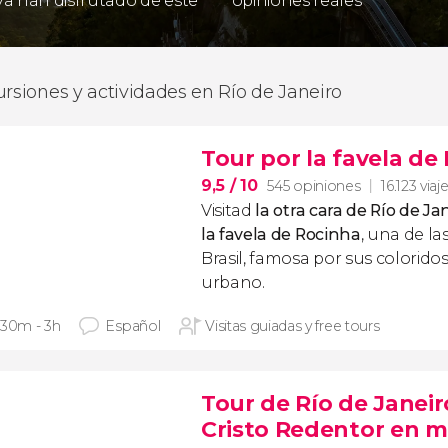
 ya han disfrutado de este
opiniones reales
ursiones y actividades en Río de Janeiro
Tour por la favela de
9,5
/ 10
545 opiniones
16.123 viaj
Visitad
la otra cara de Río de Ja
la favela de Rocinha
, una de l
Brasil, famosa por sus colorido
urbano.
 30m - 3h
Español
Visitas guiadas y free tours
Tour de Río de Janeir
Cristo Redentor en m