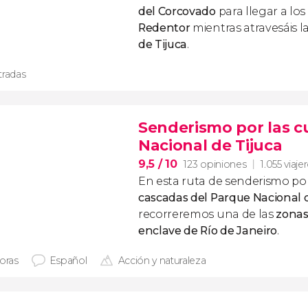
del Corcovado
para llegar a los
Redentor
mientras atravesáis 
de Tijuca
.
tradas
Senderismo por las c
Nacional de Tijuca
9,5
/ 10
123 opiniones
1.055 viaje
En esta
ruta de
senderismo por
cascadas del Parque Nacional d
recorreremos una de las
zonas 
enclave de Río de Janeiro
.
horas
Español
Acción y naturaleza