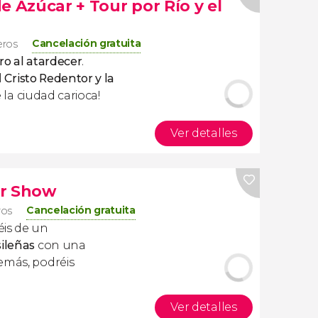
e Azúcar + Tour por Río y el
Cancelación gratuita
eros
ro al atardecer
.
l
Cristo Redentor y la
 la ciudad carioca!
Ver detalles
er Show
Cancelación gratuita
ros
éis de un
sileñas
con una
emás, podréis
Ver detalles