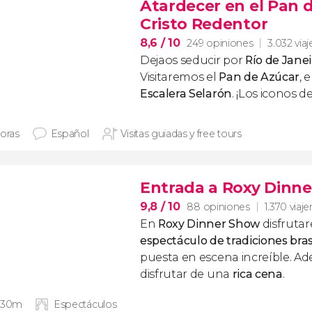
Atardecer en el Pan d
Cristo Redentor
8,6
/ 10
249 opiniones
3.032 viaj
Dejaos seducir por
Río de Janei
Visitaremos el
Pan de Azúcar
, e
Escalera Selarón
.
¡Los iconos de
horas
Español
Visitas guiadas y free tours
Entrada a Roxy Dinn
9,8
/ 10
88 opiniones
1.370 viaje
En
Roxy Dinner Show
disfrutar
espectáculo de tradiciones bra
puesta en escena increíble. Ad
disfrutar de una
rica cena
.
 30m
Espectáculos