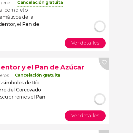
Cancelación gratuita
ajeros
 al completo
emáticos de la
edentor
, el
Pan de
Ver detalles
dentor y el Pan de Azúcar
Cancelación gratuita
jeros
os
símbolos de Río
:
rro del Corcovado
escubriremos el
Pan
Ver detalles