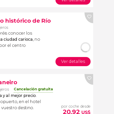
o histórico de Río
ajeros
réis conocer los
a ciudad carioca
, no
por el centro
Ver detalles
aneiro
Cancelación gratuita
ajeros
a y al mejor precio
.
ropuerto, en el hotel
por coche desde
 vuestro destino.
20,92
US$