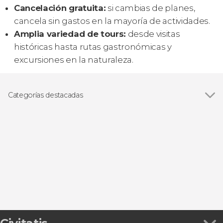
Cancelación gratuita:
si cambias de planes,
cancela sin gastos en la mayoría de actividades.
Amplia variedad de tours:
desde visitas
históricas hasta rutas gastronómicas y
excursiones en la naturaleza.
Categorías destacadas
Ver todas
Visitas guiadas y free tours
Free Tour
Excursiones de un día
Pub crawl
Senderismo / Trekking
Gastronomía y enoturismo