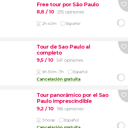
Free tour por São Paulo
8,8
/ 10
295 opiniones
2h 40m
Español
Tour de Sao Paulo al
completo
9,5
/ 10
547 opiniones
6h 30m - 7h
Español
Cancelación gratuita
Tour panorámico por el Sao
Paulo imprescindible
9,2
/ 10
186 opiniones
5 horas
Español
Cancelación gratuita