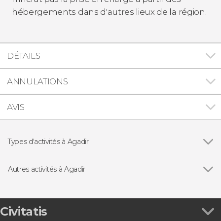
hébergements dans d'autres lieux de la région.
DÉTAILS
ANNULATIONS
AVIS
Types d'activités à Agadir
Voir tous
Excursions d'une journée
Visites guidées et free tours
Autres activités à Agadir
Voir tous
Excursion de 2 jours dans le désert d'El Borj
Hammam traditionnel à l'Argan Palace
Balade en quad à Agadir
Civitatis
Balade à dos de chameau au coucher du soleil