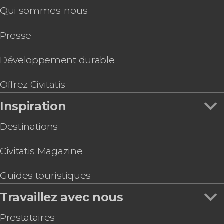
Qui sommes-nous
avec dîner
Dîner + Fantasia à Chems Ayour
Presse
Balade dans le désert en buggy
Excursion pour voir les chèvres des arganiers
Téléphérique d'Agadir
Développement durable
Balade en chameau dans Agadir
Cours de tajine marocain à Agadir
Offrez Civitatis
Inspiration
Destinations
Civitatis Magazine
Guides touristiques
Travaillez avec nous
Prestataires