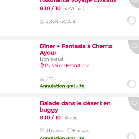
Assurance voyage Civitatis
8,10
/ 10
3 276 avis
3 jours - 31 jours
Dîner + Fantasia à Chems
Ayour
Non évalué
Plusieurs destinations
3h30
Annulation gratuite
Balade dans le désert en
buggy
8,10
/ 10
14 avis
2 heures
Français
Annulation gratuite