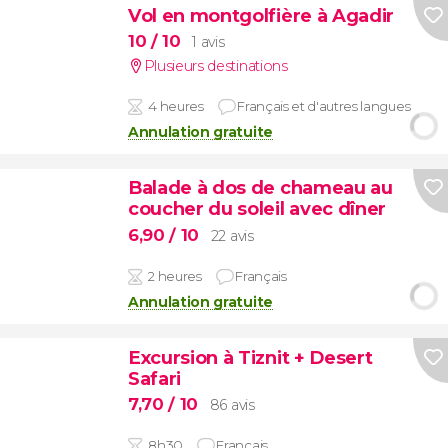
Vol en montgolfière à Agadir
10
/ 10
1 avis
Plusieurs destinations
4 heures
Français et d'autres langues
Annulation gratuite
Balade à dos de chameau au
coucher du soleil avec dîner
6,90
/ 10
22 avis
2 heures
Français
Annulation gratuite
Excursion à Tiznit + Desert
Safari
7,70
/ 10
86 avis
8h30
Français