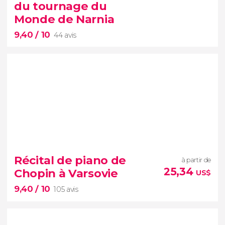
excursion à la mine de sel de Bochnia
du tournage du
Monde de Narnia
balade en bateau et en train minier
9,40
/ 10
44 avis
9,40


44 avis
Récital de piano de
à partir de
Le Monde de Narnia
25,34
Chopin à Varsovie
US$
excursion aux rochers d'Adršpach
9,40
/ 10
105 avis