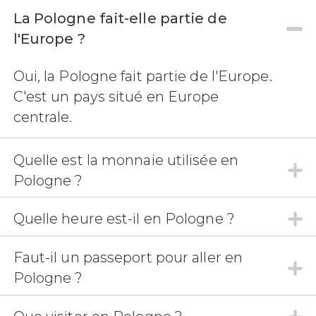
La Pologne fait-elle partie de
7,90


l'Europe ?
397 avis
Cracovie
Auschwitz-
Oui, la Pologne fait partie de l'Europe.
Birkenau
guide
et les transferts entre votre hôtel et le camp de
C'est un pays situé en Europe
concentration
centrale.
Quelle est la monnaie utilisée en
Pologne ?
Quelle heure est-il en Pologne ?
Faut-il un passeport pour aller en
Pologne ?