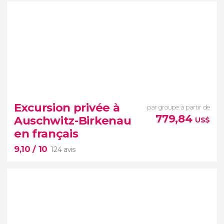
9,30


192 avis
Excursion privée à
par groupe à partir de
779,84
Auschwitz-Birkenau
US$
guide français
visiter
en français
Varsovie avec vos proches
9,10
/ 10
124 avis