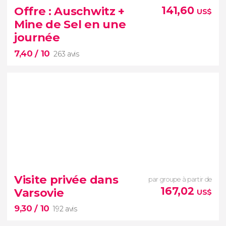
l'effroyable histoire du camp de
Offre : Auschwitz +
141,60
US$
concentration d’Auschwitz
Mine de Sel en une
journée
7,40
/ 10
263 avis
7,40


263 avis
Visite privée dans
par groupe à partir de
167,02
Varsovie
US$
9,30
/ 10
192 avis