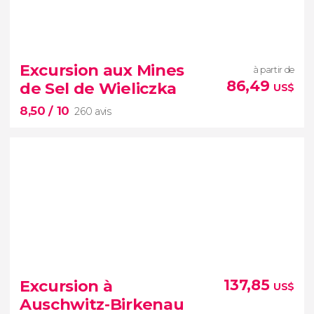
9,10


124 avis
Excursion aux Mines
à partir de
Découvrez l'histoire sombre du camp de
86,49
de Sel de Wieliczka
US$
concentration d'Auschwitz-Birkenau
8,50
/ 10
260 avis
8,50


260 avis
mines de sel de Wieliczka
Excursion à
137,85
US$
lacs
Auschwitz-Birkenau
cathédrales sculptées