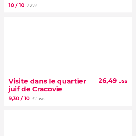
10
/ 10
2 avis
10


2 avis
Visite dans le quartier
26,49
US$
l'histoire des camps
juif de Cracovie
de concentration d'Auschwitz et Birkenau
9,30
/ 10
32 avis