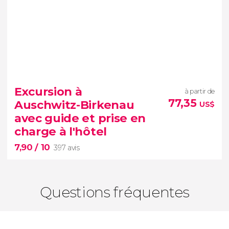
9,40


105 avis
Excursion à
à partir de
Laissez-vous captiver par la musique de Frédéric
77,35
Auschwitz-Birkenau
US$
Chopin avec ce concert de piano
avec guide et prise en
charge à l'hôtel
7,90
/ 10
397 avis
Questions fréquentes