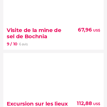
9,30


32 avis
Visite de la mine de
67,96
US$
sel de Bochnia
Pologne
visite
9
/ 10
dans le quartier juif de Cracovie
6 avis
9


6 avis
Excursion sur les lieux
112,88
US$