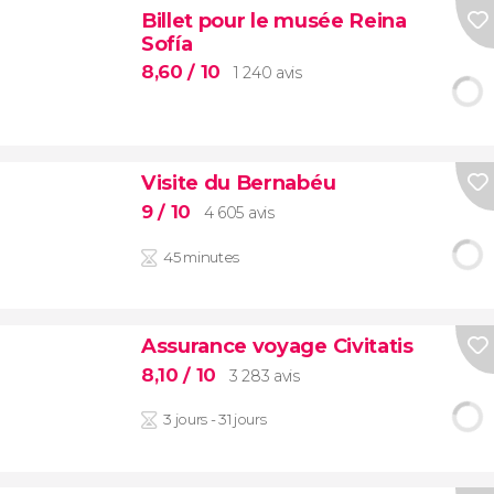
Billet pour le musée Reina
Sofía
8,60
/ 10
1 240 avis
Visite du Bernabéu
9
/ 10
4 605 avis
45 minutes
Assurance voyage Civitatis
8,10
/ 10
3 283 avis
3 jours - 31 jours