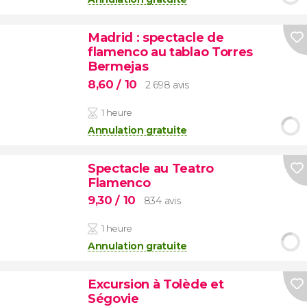
Madrid : spectacle de
flamenco au tablao Torres
Bermejas
8,60
/ 10
2 698 avis
1 heure
Annulation gratuite
Spectacle au Teatro
Flamenco
9,30
/ 10
834 avis
1 heure
Annulation gratuite
Excursion à Tolède et
Ségovie