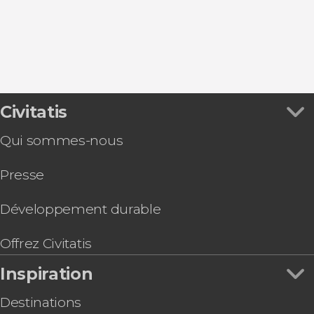
Alcalá de Henares
Parc du Retiro
Excursions d'une journée
Chinchón
Marché de San Miguel
Zoos et aquariums
Stade Riyadh Air Metropolitano
Gastronomie et œnotourisme
Valle de Cuelgamuros
Pass touristiques
Civitatis
Qui sommes-nous
Presse
Développement durable
Offrez Civitatis
Inspiration
Destinations