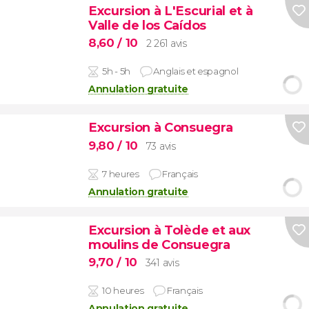
Excursion à L'Escurial et à
Valle de los Caídos
8,60
/ 10
2 261 avis
5h - 5h
Anglais et espagnol
Annulation gratuite
Excursion à Consuegra
9,80
/ 10
73 avis
7 heures
Français
Annulation gratuite
Excursion à Tolède et aux
moulins de Consuegra
9,70
/ 10
341 avis
10 heures
Français
Annulation gratuite