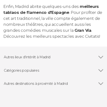
Enfin, Madrid abrite quelques-uns des
meilleurs
tablaos
de flamenco d'Espagne
. Pour profiter de
cet art traditionnel, la ville compte également de
nombreux théâtres, qui accueillent aussi les
grandes comédies musicales sur la
Gran Vía
.
Découvrez les meilleurs spectacles avec Civitatis!
Autres lieux d'intérêt à Madrid
Voir tous
Palais Royal de Madrid
Musée du Prado
Catégories populaires
Stade Santiago Bernabéu
Voir tous
Visites guidées et free tours
Cathédrale de l'Almudena
Free tours à Madrid
Autres destinations à proximité à Madrid
Musée Reina Sofía
Billets
Voir tous
Torrejón de Ardoz
Plaza Mayor de Madrid
Folklore traditionnel
San Lorenzo de El Escorial
Puerta del Sol
Servicios adicionales
Aranjuez
Musée National Thyssen-Bornemisza
Bus touristique