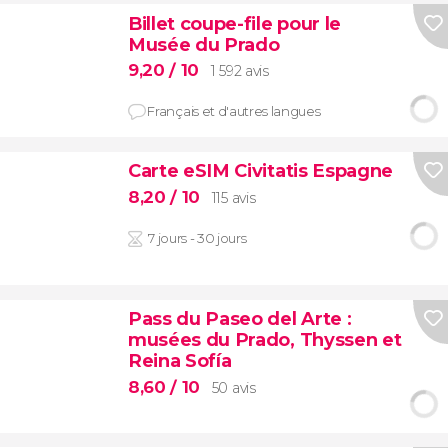
Billet coupe-file pour le
Musée du Prado
9,20
/ 10
1 592 avis
Français et d'autres langues
Carte eSIM Civitatis Espagne
8,20
/ 10
115 avis
7 jours - 30 jours
Pass du Paseo del Arte :
musées du Prado, Thyssen et
Reina Sofía
8,60
/ 10
50 avis