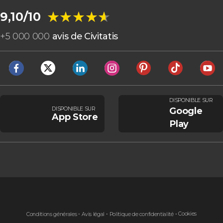
Newcastle
★★★★★
★★★★★
9,10/10
+
5 000 000
avis de Civitatis
DISPONIBLE SUR
DISPONIBLE SUR
Google
App Store
Play
Cookies
Conditions générales
Avis légal
Politique de confidentialité