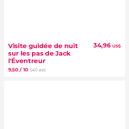
9,30


6 698 avis
visite guidée du Château d'Édimbourg
Visite guidée de nuit
34,96
US$
monument le plus célèbre d'Écosse
sur les pas de Jack
l'Éventreur
9,50
/ 10
540 avis
9,50

