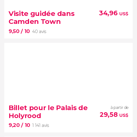
540 avis
Partez enquêter sur le tueur en série Jack
Visite guidée dans
34,96
US$
l'Éventreur
Camden Town
au cœur des rues sombres de Londres.
9,50
/ 10
40 avis
9,50


40 avis
Billet pour le Palais de
à partir de
Son marché, ses dédales de boutiques de mode et
29,58
Holyrood
US$
de curiosités près du Regent’s Canal
9,20
/ 10
1 141 avis