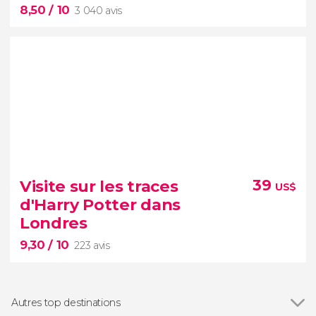
8,50
/ 10
3 040 avis
8,50


3 040 avis
Visite sur les traces
39
US$
Découvrez les secrets du sanctuaire le plus célèbre
d'Harry Potter dans
et ancien de Londres
Londres
9,30
/ 10
223 avis
Autres top destinations