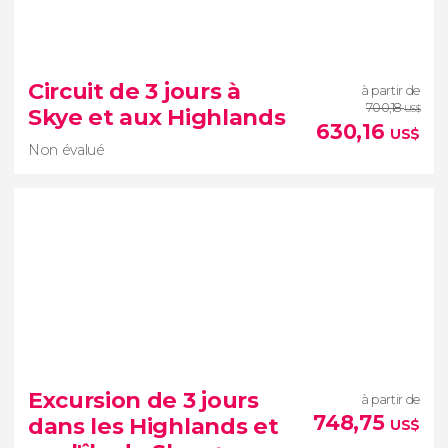
9,30


6 avis
Circuit de 3 jours à
à partir de
Découvrez le nord de l'Écosse
700,18
Skye et aux Highlands
US$
630,16
US$
le Loch Ness ou le Ben Nevis
Non évalué
Non évalué
Excursion de 3 jours
à partir de
Highlands écossais
748,75
dans les Highlands et
US$
circuit de 3 jours