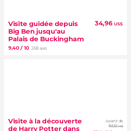
8,90


832 avis
billet pour le palais de Buckingham
Visite guidée depuis
34,96
US$
Couronne
Big Ben jusqu'au
britannique
Palais de Buckingham
9,40
/ 10
268 avis
9,40


268 avis
visite guidée de Big Ben au palais de
Visite à la découverte
à partir de
Buckingham, accompagné par un guide
153,32
de Harry Potter dans
US$