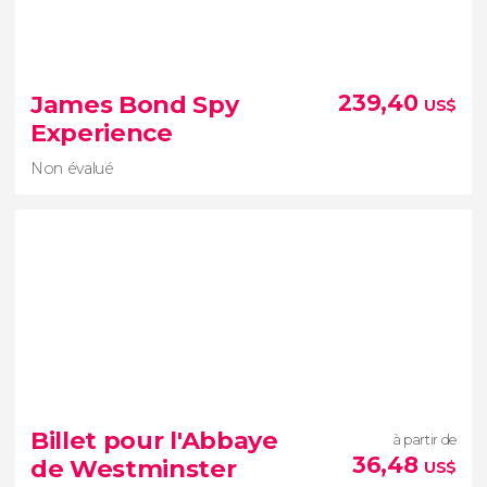
9,30


18 avis
James Bond Spy
239,40
US$
visite à la découverte des crimes et
Experience
mystères d'Édimbourg
Non évalué
Non évalué
Billet pour l'Abbaye
à partir de
visite de Londres consacrée à
36,48
de Westminster
US$
James Bond