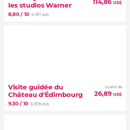
francophone
114,86
US$
les studios Warner
8,80
/ 10
4 691 avis
8,80


4 691 avis
Visite guidée du
à partir de
excursion depuis Londres
26,89
Château d'Édimbourg
US$
studios Warner
9,30
/ 10
6 698 avis