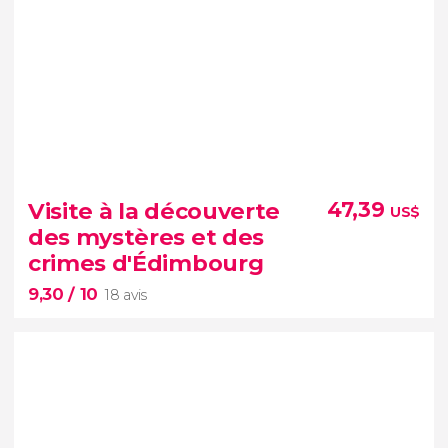
9,20


1 141 avis
Visite à la découverte
47,39
US$
Entrez dans
des mystères et des
l'ancienne résidence officielle des rois d’Écosse et
crimes d'Édimbourg
découvrez les secrets du Palais de Holyrood
9,30
/ 10
18 avis