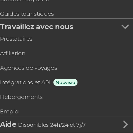
Leeds
Guides touristiques
East Cowes
South Queensferry
Travaillez avec nous
Weymouth
Dorchester
Prestataires
Île de Portland
Anegada
Affiliation
Chelmsford
West Bay
Agences de voyages
Puerto Argentino
Oban
Intégrations et API
Nouveau
Blackpool
Coniston
Hébergements
Wisley
Nottingham
Emploi
Balloch
Ely
Aide
Disponibles 24h/24 et 7j/7
Galashiels