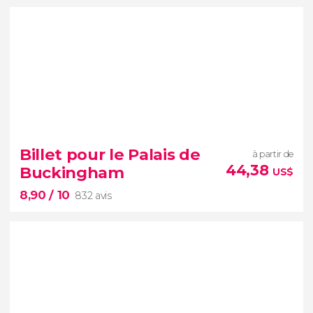
8,80


2 206 avis
Billet pour le Palais de
à partir de
billet pour la Tour de Londres
44,38
Buckingham
US$
forteresse médiévale
joyaux de la
8,90
/ 10
couronne britannique
832 avis