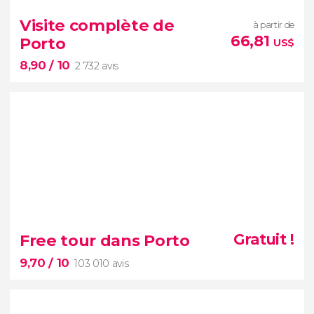
219 avis
un des ponts suspendus
les
Visite complète de
à partir de
plus longs au monde
excursion aux
66,81
Porto
US$
Passadiços do Paiva et au pont suspendu 516
8,90
/ 10
Arouca
2 732 avis
8,90


2 732 avis
Free tour dans Porto
Gratuit !
Porto en une journée
Visite complète
9,70
/ 10
103 010 avis
de la ville