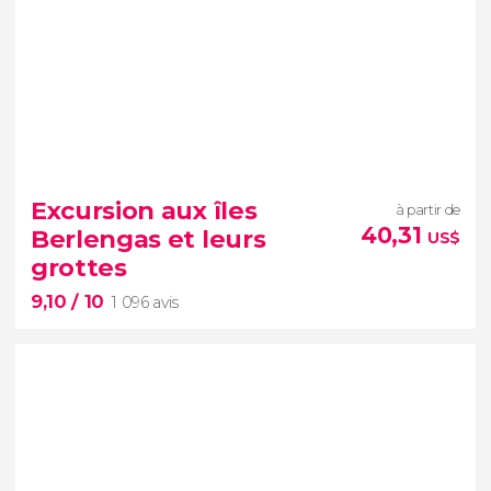
8,80


2 417 avis
Excursion aux îles
à partir de
Des falaises, des gorges, des aigles royaux et bien
40,31
Berlengas et leurs
US$
d'autres surprises vous attendent
grottes
9,10
/ 10
1 096 avis