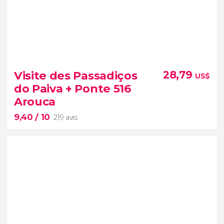
9,50


112 avis
visite du quartier de Belém
Visite des Passadiços
28,79
US$
monastère des Hiéronymites
tour
do Paiva + Ponte 516
de Belém
Arouca
9,40
/ 10
219 avis
9,40

