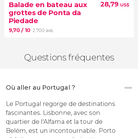
721 avis
Balade en bateau aux
28,79
US$
visite à pied dans Porto
balade
grottes de Ponta da
en bateau sur le Douro
téléphérique de
Piedade
Gaia.
librairie Lello.
9,70
/ 10
2 700 avis
Questions fréquentes
Où aller au Portugal ?
9,70


Le Portugal regorge de destinations
2 700 avis
fascinantes. Lisbonne, avec son
découvrez les grottes de Ponta
da Piedade
quartier de l'Alfama et la tour de
Belém, est un incontournable. Porto