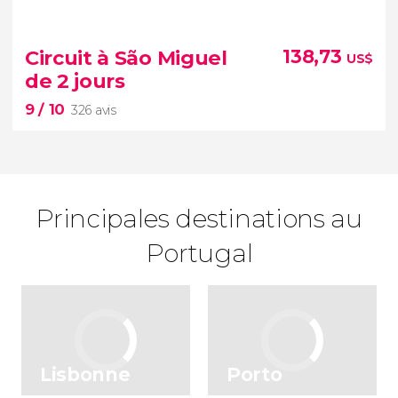
8,90


1 684 avis
Circuit à São Miguel
138,73
US$
de 2 jours
avoir un panorama complet de
9
/ 10
l'île et visiter ses principales attractions
326 avis
Principales destinations au
Portugal
9


326 avis
Profitez des magnifiques paysages des Açores
Lisbonne
Porto