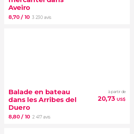
Aveiro
8,70
/ 10
3 230 avis
8,70


3 230 avis
Balade en bateau
à partir de
20,73
dans les Arribes del
US$
Duero
8,80
/ 10
2 417 avis