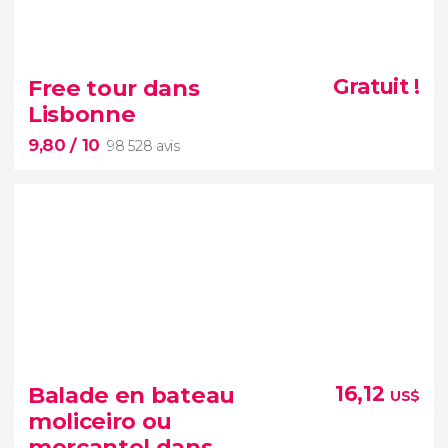
9,30


6 641 avis
excursion depuis Lisbonne
Free tour dans
Gratuit !
visite du palais de Pena et de Quinta da
Lisbonne
Regaleira
Cabo da Roca
9,80
/ 10
Cascais
98 528 avis
9,80


98 528 avis
Balade en bateau
16,12
US$
moyen idéal pour
moliceiro ou
découvrir à connaître la ville
mercantel dans