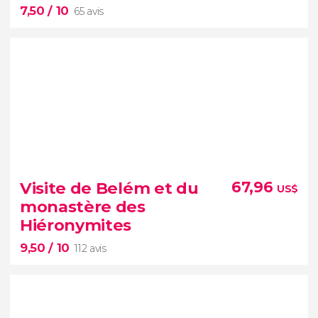
7,50
/ 10
65 avis
7,50


65 avis
billets pour la librairie Lello
Visite de Belém et du
67,96
US$
plus belles librairies du
monastère des
monde
Hiéronymites
9,50
/ 10
112 avis