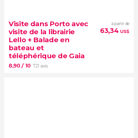
9,10


1 096 avis
Visite dans Porto avec
à partir de
vous
63,34
visite de la librairie
US$
profiterez de l'un des paysages les plus incroyables
Lello + Balade en
de l'Atlantique et visiterez des grottes fascinantes
bateau et
téléphérique de Gaia
8,90
/ 10
721 avis
8,90

