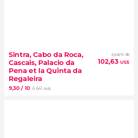
9,70


103 010 avis
Sintra, Cabo da Roca,
à partir de
free tour dans Porto
nord du
102,63
Cascais, Palacio da
US$
Portugal
rues étroites
Pena et la Quinta da
pleines d'histoire et de nostalgie.
Regaleira
9,30
/ 10
6 641 avis