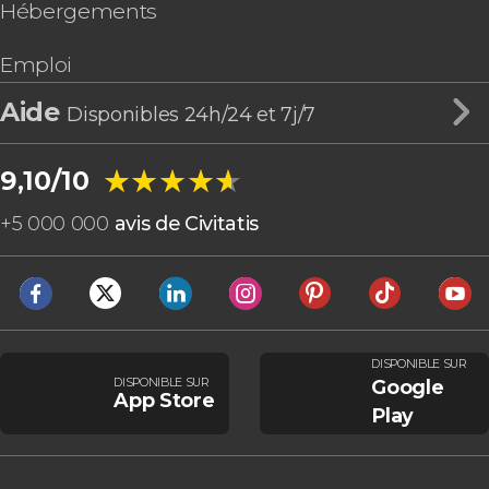
Terceira
Hébergements
Sete Cidades
Vallée du Douro
Matosinhos
Emploi
Vilamoura
Sagres
Aide
Disponibles 24h/24 et 7j/7
Soajo
Calheta
★★★★★
★★★★★
9,10/10
+
5 000 000
avis de Civitatis
DISPONIBLE SUR
DISPONIBLE SUR
Google
App Store
Play