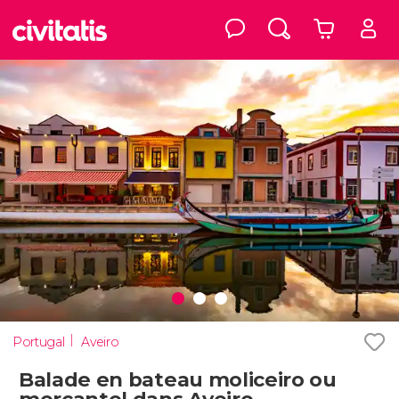
Portugal
Aveiro
Balade en bateau moliceiro ou
mercantel dans Aveiro