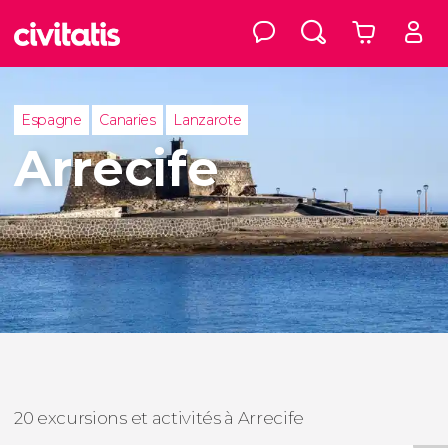
Espagne
Canaries
Lanzarote
Arrecife
20 excursions et activités à Arrecife