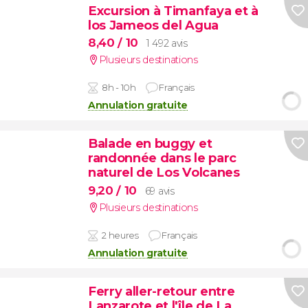
Excursion à Timanfaya et à
los Jameos del Agua
8,40
/ 10
1 492 avis
Plusieurs destinations
8h - 10h
Français
Annulation gratuite
Balade en buggy et
randonnée dans le parc
naturel de Los Volcanes
9,20
/ 10
69 avis
Plusieurs destinations
2 heures
Français
Annulation gratuite
Ferry aller-retour entre
Lanzarote et l'île de La