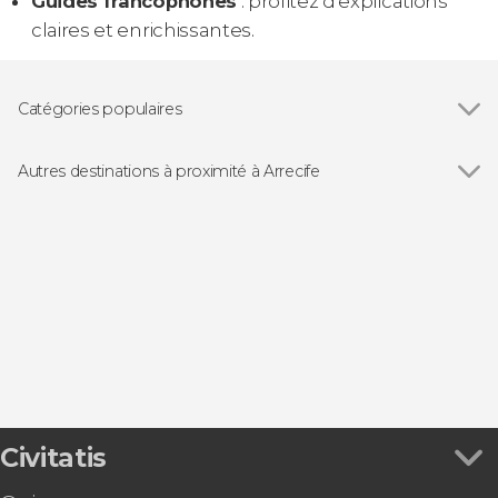
Guides francophones
: profitez d’explications
claires et enrichissantes.
Catégories populaires
Excursions d'une journée
Autres destinations à proximité à Arrecife
Voir tous
Costa Teguise
Puerto Del Carmen
Teguise
Tías
Tinajo
Civitatis