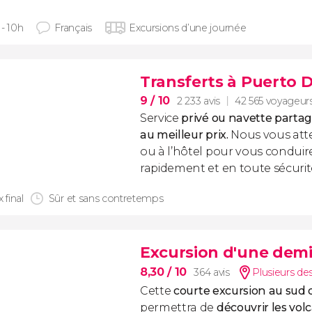
 - 10h
Français
Excursions d’une journée
Transferts à Puerto 
9
/ 10
2 233 avis
42 565 voyageur
Service
privé ou navette partag
au meilleur prix.
Nous vous atte
ou à l’hôtel pour vous conduire
rapidement et en toute sécurit
x final
Sûr et sans contretemps
Excursion d'une demi
8,30
/ 10
364 avis
Plusieurs des
Cette
c
ourte excursion au sud
permettra de
découvrir les vol