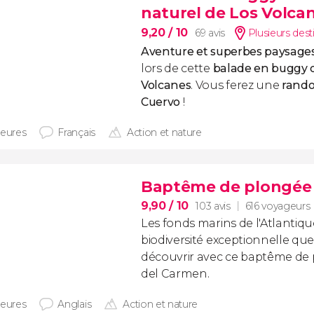
naturel de Los Volca
9,20
/ 10
69 avis
Plusieurs dest
Aventure et superbes paysage
lors de cette
balade en buggy d
Volcanes
. Vous ferez une
rando
Cuervo
!
heures
Français
Action et nature
Baptême de plongée 
9,90
/ 10
103 avis
616 voyageurs
Les fonds marins de l'Atlantiq
biodiversité exceptionnelle qu
découvrir avec ce baptême de
del Carmen.
heures
Anglais
Action et nature