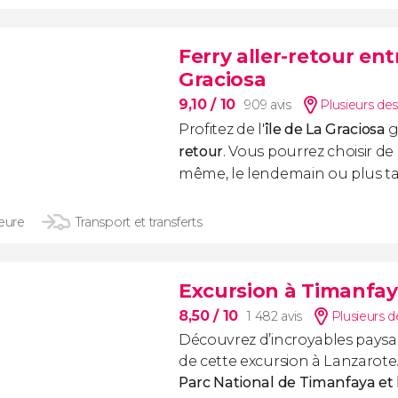
Ferry aller-retour ent
Graciosa
9,10
/ 10
909 avis
Plusieurs des
Profitez de l'
île de La Graciosa
g
retour
. Vous pourrez choisir de 
même, le lendemain ou plus ta
heure
Transport et transferts
Excursion à Timanfay
8,50
/ 10
1 482 avis
Plusieurs d
Découvrez d’incroyables paysa
de cette excursion à Lanzarote
Parc National de Timanfaya et