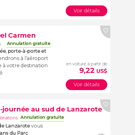
Voir détails
Del Carmen
Annulation gratuite
s
ée, porte-à-porte et
ndrons à l’aéroport
en voiture à partir de
 à votre destination
9,22
US$
é.
Voir détails
-journée au sud de Lanzarote
Annulation gratuite
tinations
 de Lanzarote
vous
cans du Parc