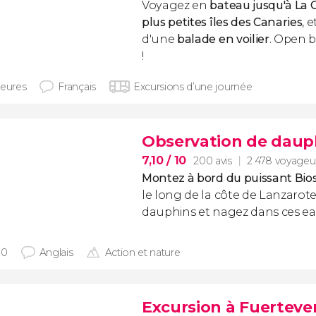
Voyagez en
bateau jusqu'à La 
plus petites îles des Canaries
, 
d'une
balade en voilier
. Open b
!
heures
Français
Excursions d’une journée
Observation de daup
7,10
/ 10
200 avis
2 478 voyageu
Montez à bord du puissant Bios
le long de la côte de Lanzarote
dauphins et nagez dans ces ea
30
Anglais
Action et nature
Excursion à Fuerteve