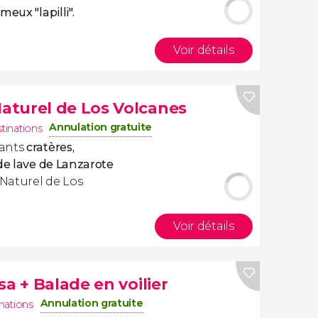
eux "lapilli".
Voir détails
aturel de Los Volcanes
Annulation gratuite
stinations
lants
cratères,
 de lave de Lanzarote
Naturel de Los
Voir détails
sa + Balade en voilier
Annulation gratuite
inations