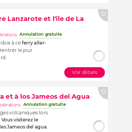
re Lanzarote et l'île de La
Annulation gratuite
tinations
râce à ce
ferry aller-
rentrer le jour
rd.
Voir détails
a et à los Jameos del Agua
Annulation gratuite
estinations
ges volcaniques lors
.
Vous visiterez le
 les Jameos del agua
.