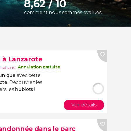
8,62 / 10
comment nous sommes évalués
 à Lanzarote
Annulation gratuite
inations
 unique
avec cette
ote
. Découvrez les
ers les
hublots
!
Voir détails
andonnée dans le parc