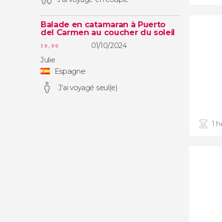
Balade en catamaran à Puerto
del Carmen au coucher du soleil
01/10/2024
10,00
Julie
Espagne
J'ai voyagé seul(e)
1 