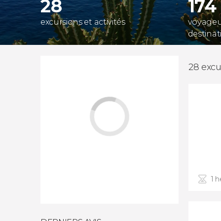
28
174
excursions et activités
voyageur
destinat
28 excu
1 