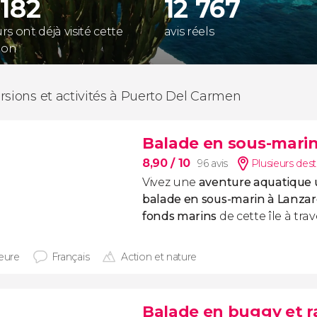
 182
12 767
s ont déjà visité cette
avis réels
ion
rsions et activités à Puerto Del Carmen
Balade en sous-marin
8,90
/ 10
96 avis
Plusieurs dest
Vivez une
aventure aquatique
balade en sous-marin à Lanzar
fonds marins
de cette île à trav
heure
Français
Action et nature
Balade en buggy et r