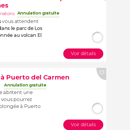
nes
Annulation gratuite
inations
s
vous attendent
ans le parc de Los
nnée au volcan El
Voir détails
à Puerto del Carmen
Annulation gratuite
ue abritent une
e vous pourrez
 plongée à Puerto
Voir détails