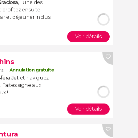
Graciosa
, l'une des
et profitez ensuite
ar et déjeuner inclus
Voir détails
hins
Annulation gratuite
rs
fera Jet
et naviguez
. Faites signe aux
ux !
Voir détails
ntura