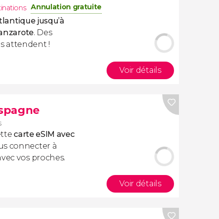
Annulation gratuite
tinations
tlantique jusqu’à
Lanzarote
. Des
 attendent !
Voir détails
Espagne
s
ette
carte eSIM avec
us connecter à
avec vos proches.
Voir détails