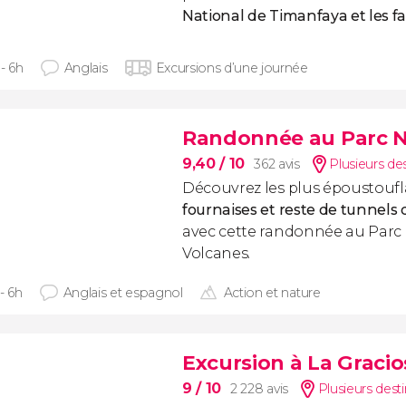
National de Timanfaya et les fam
- 6h
Anglais
Excursions d’une journée
Randonnée au Parc N
9,40
/ 10
362 avis
Plusieurs de
Découvrez les plus époustouf
fournaises et reste de tunnels
avec cette randonnée au Parc 
Volcanes.
- 6h
Anglais et espagnol
Action et nature
Excursion à La Gracio
9
/ 10
2 228 avis
Plusieurs dest