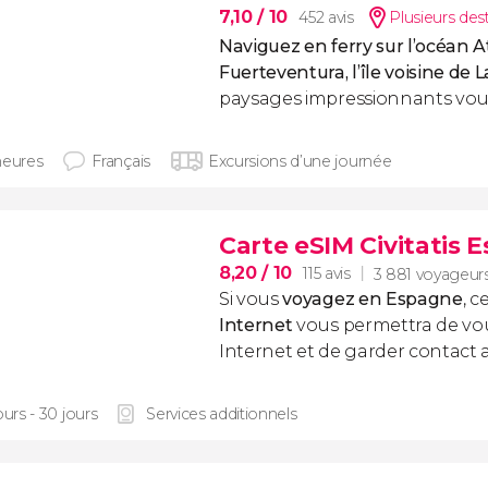
7,10
/ 10
452 avis
Plusieurs des
Naviguez en ferry sur l’océan A
Fuerteventura, l’île voisine de 
paysages impressionnants vous
heures
Français
Excursions d’une journée
Carte eSIM Civitatis 
8,20
/ 10
115 avis
3 881 voyageur
Si vous
voyagez en Espagne
, c
Internet
vous permettra de vo
Internet et de garder contact 
ours - 30 jours
Services additionnels