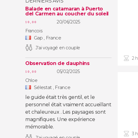
DERNIERS AVIS
Balade en catamaran à Puerto
del Carmen au coucher du soleil
20/06/2025
10,00
Francois
Gap , France
J'ai voyagé en couple
2 
Observation de dauphins
05/02/2025
10,00
Chloe
Sélestat , France
le guide était très gentil, et le
personnel était vraiment accueillant
et chaleureux . Les paysages sont
magnifiques. Une expérience
mémorable.
3 
J'ai voyagé en couple