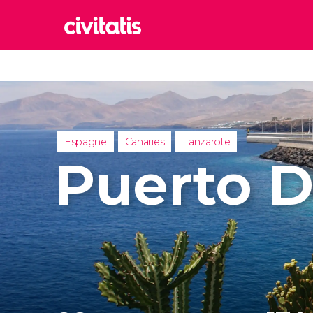
Rom
Italie
Lond
Royaum
Espagne
Canaries
Lanzarote
Édim
Puerto 
Royaum
Marr
Maroc
Istan
Turquie