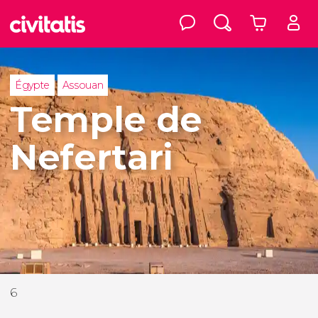
Égypte
Assouan
Temple de
Nefertari
6