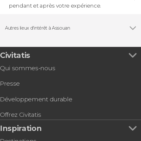
pendant et après votre expérience.
Autres lieux d'intérêt à Assouan
Voir tous
Temple de Derr
Temple de Kalabsha
Temple d'Isis
Civitatis
Qui sommes-nous
Presse
Développement durable
Offrez Civitatis
Inspiration