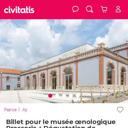
France
Aÿ
Billet pour le musée œnologique
Pressoria + Dégustation de