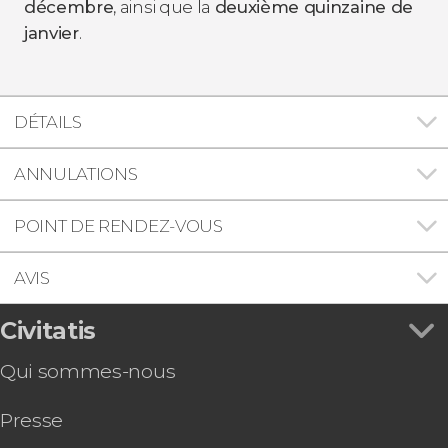
décembre
, ainsi que la
deuxième quinzaine de
janvier
.
DÉTAILS
ANNULATIONS
POINT DE RENDEZ-VOUS
AVIS
Civitatis
Qui sommes-nous
Presse