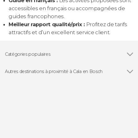
Guide en français :
Les activités proposées sont
accessibles en français ou accompagnées de
guides francophones.
Meilleur rapport qualité/prix :
Profitez de tarifs
attractifs et d’un excellent service client.
Catégories populaires
Balades en bateau
Autres destinations à proximité à Cala en Bosch
Voir tous
Ciutadella
Cala Galdana
Son Xoriguer
Fornells
Mahón