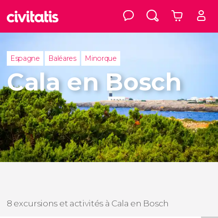
Espagne
Baléares
Minorque
Cala en Bosch
8 excursions et activités à Cala en Bosch