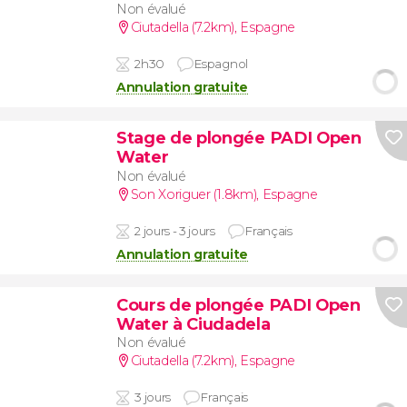
Non évalué
Ciutadella (7.2km)
,
Espagne
2h30
Espagnol
Annulation gratuite
Stage de plongée PADI Open
Water
Non évalué
Son Xoriguer (1.8km)
,
Espagne
2 jours - 3 jours
Français
Annulation gratuite
Cours de plongée PADI Open
Water à Ciudadela
Non évalué
Ciutadella (7.2km)
,
Espagne
3 jours
Français