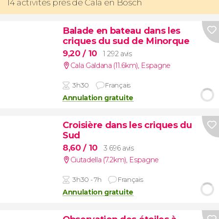
14 activités près de Cala en Bosch
Balade en bateau dans les
criques du sud de Minorque
9,20
/ 10
1 292 avis
Cala Galdana (11.6km)
,
Espagne
3h30
Français
Annulation gratuite
Croisière dans les criques du
Sud
8,60
/ 10
3 696 avis
Ciutadella (7.2km)
,
Espagne
3h30 - 7h
Français
Annulation gratuite