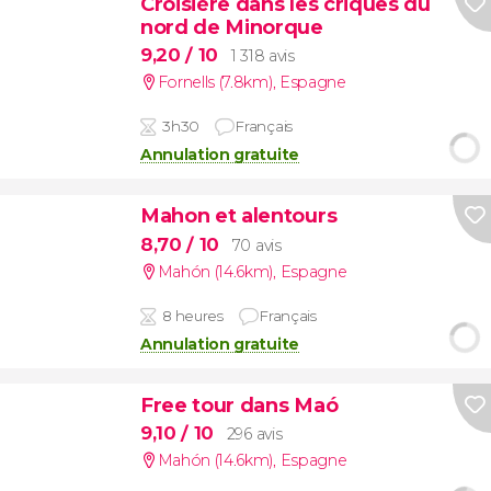
Croisière dans les criques du
nord de Minorque
9,20
/ 10
1 318 avis
Fornells (7.8km)
,
Espagne
3h30
Français
Annulation gratuite
Mahon et alentours
8,70
/ 10
70 avis
Mahón (14.6km)
,
Espagne
8 heures
Français
Annulation gratuite
Free tour dans Maó
9,10
/ 10
296 avis
Mahón (14.6km)
,
Espagne