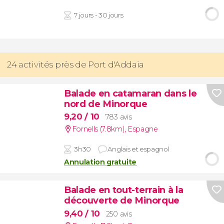
7 jours - 30 jours
24 activités près de Port d'Addaia
Balade en catamaran dans le
nord de Minorque
9,20
/ 10
783 avis
Fornells (7.8km)
,
Espagne
3h30
Anglais et espagnol
Annulation gratuite
Balade en tout-terrain à la
découverte de Minorque
9,40
/ 10
250 avis