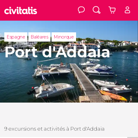
Espagne
Baléares
Minorque
Port d'Addaia
9 excursions et activités à Port d'Addaia