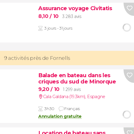
Assurance voyage Civitatis
8,10
/ 10
3 283 avis
3 jours - 31 jours
9 activités près de Fornells
Balade en bateau dans les
criques du sud de Minorque
9,20
/ 10
1 299 avis
Cala Galdana (19.3km)
,
Espagne
3h30
Français
Annulation gratuite
Location de bateau sans