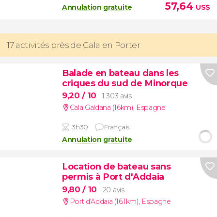
57,64
Annulation gratuite
US$
17 activités près de Cala en Porter
Balade en bateau dans les
criques du sud de Minorque
9,20
/ 10
1 303 avis
Cala Galdana (16km)
,
Espagne
3h30
Français
Annulation gratuite
Location de bateau sans
permis à Port d'Addaia
9,80
/ 10
20 avis
Port d'Addaia (16.1km)
,
Espagne