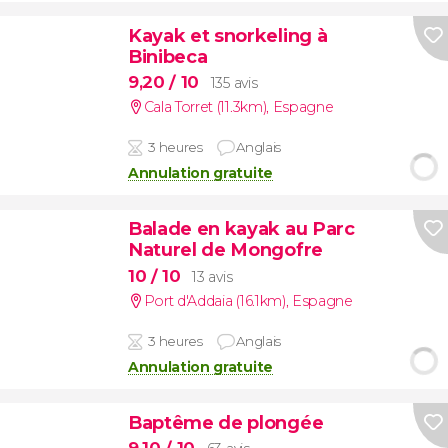
Kayak et snorkeling à
Binibeca
9,20
/ 10
135 avis
Cala Torret (11.3km)
,
Espagne
3 heures
Anglais
Annulation gratuite
Balade en kayak au Parc
Naturel de Mongofre
10
/ 10
13 avis
Port d'Addaia (16.1km)
,
Espagne
3 heures
Anglais
Annulation gratuite
Baptême de plongée