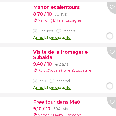
Mahon et alentours
8,70
/ 10
70 avis
Mahón (11.4km)
,
Espagne
8 heures
Français
Annulation gratuite
Visite de la fromagerie
Subaida
9,40
/ 10
472 avis
Port d'Addaia (16.1km)
,
Espagne
1h30
Espagnol
Annulation gratuite
Free tour dans Maó
9,10
/ 10
304 avis
Mahón (11.4km)
,
Espagne