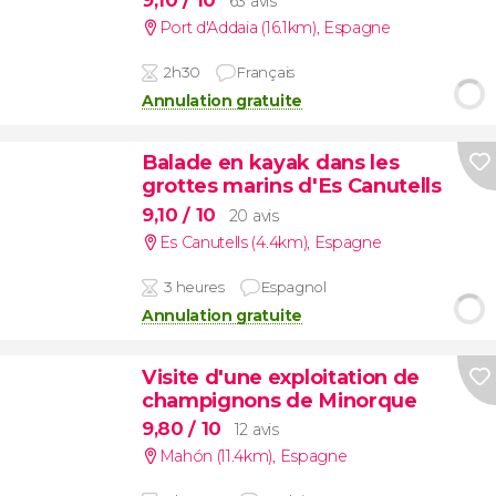
9,10
/ 10
63 avis
Port d'Addaia (16.1km)
,
Espagne
2h30
Français
Annulation gratuite
Balade en kayak dans les
grottes marins d'Es Canutells
9,10
/ 10
20 avis
Es Canutells (4.4km)
,
Espagne
3 heures
Espagnol
Annulation gratuite
Visite d'une exploitation de
champignons de Minorque
9,80
/ 10
12 avis
Mahón (11.4km)
,
Espagne