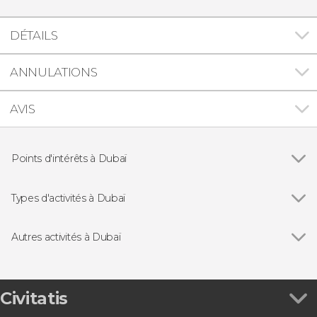
DÉTAILS
ANNULATIONS
AVIS
Points d'intérêts à Dubaï
Voir tous
Burj Khalifa
Burj Al Arab
Types d'activités à Dubaï
Palm Jumeirah
Voir tous
Excursions d'une journée
Sky Views Observatory
Billets
Autres activités à Dubaï
Visites guidées et free tours
Voir tous
Dubaï : Balade en quad, dune bashing et
Balades en bateau
sanboard dans le désert
Vols
Bus touristique de Dubaï, City Sightseeing
Civitatis
Zoos et aquariums
Billet pour The View at The Palm