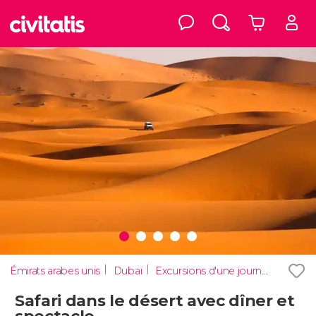
Émirats arabes unis
Dubaï
Excursions d'une journée
Safari dans le désert avec dîner et
spectacle