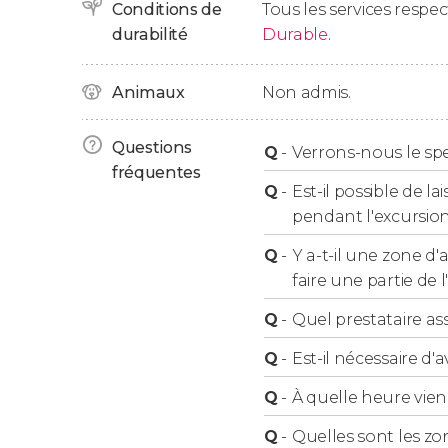
Horaires et prise en charge
Conditions de
Tous les services respe
durabilité
Durable
.
Veuillez noter que nous viendrons vous cherc
Animaux
Non admis.
Pas de prise en charge dans les zones suivant
Merdif, Sport Motor cities, Dubai Investments P
Questions
Q
-
Verrons-nous le spe
Dubai Production City, Jumeirah Village Circle,
fréquentes
South, Al Maha Resort & Bab Al Shams.
Q
-
Est-il possible de l
pendant l'excursion
Langue
Q
-
Y a-t-il une zone d
faire une partie de l'
La
visite de Dubaï le matin
est toujours effec
Q
-
Quel prestataire ass
dans le désert
, le
chauffeur
sera
anglophone
.
Q
-
Est-il nécessaire d
Restrictions pendant le r
Q
-
À quelle heure vie
Q
-
Quelles sont les zon