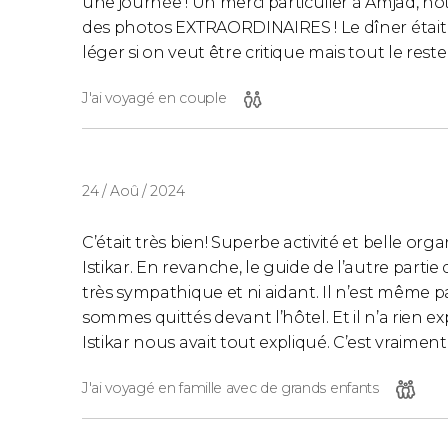
une journée ! Un merci particulier à Amjad, no
des photos EXTRAORDINAIRES ! Le dîner était 
léger si on veut être critique mais tout le reste é
J'ai voyagé en couple
24 / Aoû / 2024
C’était très bien! Superbe activité et belle or
Istikar. En revanche, le guide de l’autre partie
très sympathique et ni aidant. Il n’est même
sommes quittés devant l’hôtel. Et il n’a rien 
Istikar nous avait tout expliqué. C’est vraim
J'ai voyagé en famille avec de grands enfants