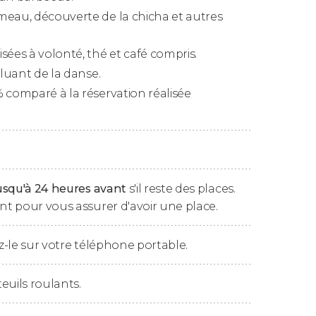
ns le désert
, entre 13h30 et 14h00. Dans
meau, découverte de la chicha et autres
ir ajusté la pression des pneus, nos
ite sur les dunes
, faisant de ce trajet de
45
sées à volonté, thé et café compris.
cluant de la danse.
 comparé à la réservation réalisée
 dunes
, vous retournerez au
camp
, où vous
au
, d'essayer la
chicha
, de revêtir des
r au henné ou simplement de vous asseoir et
ivités sont incluses.
vous pourrez déguster différents types de
usqu'à 24 heures avant
s'il reste des places.
e la région (il y aura également des options
t pour vous assurer d'avoir une place.
 marquée par divers spectacles, dont les
-le sur votre téléphone portable.
rminerez cette activité de 13 heures en
de Port Rashid.
euils roulants.