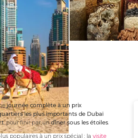
une
journée complète à un prix
quartiers les plus importants de Dubaï
rt
, pour finir par un
dîner sous les étoiles
.
lus populaires à un prix spécial : la
visite