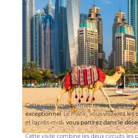
Cette visite vous permettra de profiter d'
exceptionnel
. Le matin, vous visiterez les
et l'après-midi,
vous partirez dans le dése
Cette visite combine les deux circuits les p