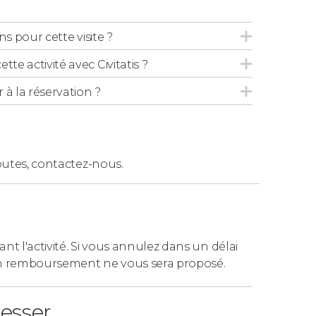
rez assister aux spectacles dans les camps
cernant la danse des danseurs et aucune
ons pour cette visite ?
tte activité avec Civitatis ?
 la réservation ?
s ne sont pas autorisés à participer à la
attendre avec un parent ou un tuteur au
désert. Ensuite, ils seront pris en charge et
outes,
contactez-nous.
ivité.
appels
ant l'activité. Si vous annulez dans un délai
 Dubaï
? Si vous réservez cette
carte SIM avec
n remboursement ne vous sera proposé.
'aéroport de Dubaï à votre arrivée.
resser