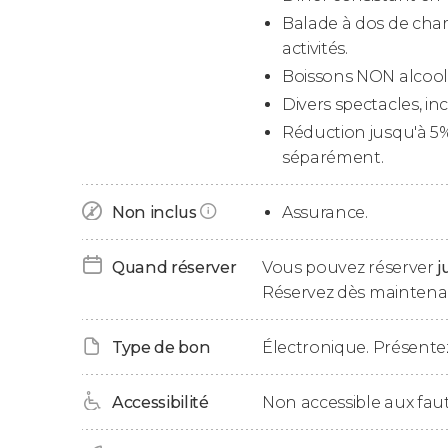
nous venions vous chercher pour le
safari da
Balade à dos de cha
l'après-midi, une fois dans le désert, après avo
activités.
chauffeurs montreront leurs talents de
condu
Boissons NON alcooli
minutes
une expérience palpitante.
Divers spectacles, in
Réduction jusqu'à 5%
Après avoir admiré le
coucher de soleil sur les
séparément.
aurez la possibilité de monter à dos de
chame
costumes traditionnels
, de vous faire tatoue
d'admirer le ciel étoilé du désert. Toutes les act
Non inclus
Assurance.
Le dîner sera un
barbecue sous les étoile
s où 
Quand réserver
Vous pouvez réserver
j
viande
, des
salades
et des
sucreries typiques
d
Réservez dès maintenan
pour les végétariens). La fin de la soirée sera
célèbres
danses Nashaat
.
Type de bon
Électronique. Présentez
Après le dîner, vous retournerez à Dubaï et te
retournant à votre hôtel ou à l'embarcadère 
Accessibilité
Non accessible aux faut