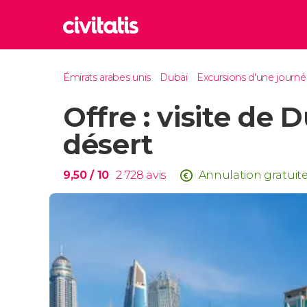
Rom
Émirats arabes unis
Dubaï
Excursions d'une journ
Italie
Offre : visite de 
Lond
Royaum
désert
Édim
Royaum
9,50
/ 10
2 728
avis
Annulation gratuit
Marr
Maroc
Istan
Turquie