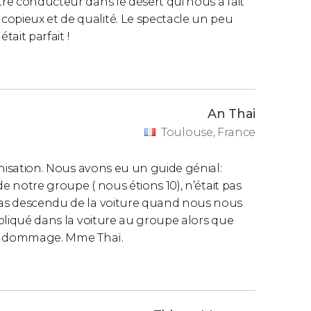
tre conducteur dans le désert qui nous a fait
copieux et de qualité. Le spectacle un peu
tait parfait !
An Thai
Toulouse, France
ganisation. Nous avons eu un guide génial:
 de notre groupe ( nous étions 10), n’était pas
 pas descendu de la voiture quand nous nous
expliqué dans la voiture au groupe alors que
ent dommage. Mme Thaï.