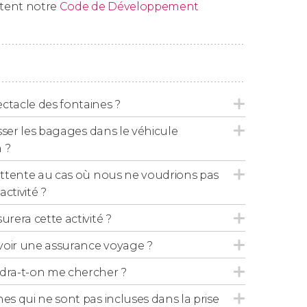
ctent notre
Code de Développement
her à votre hôtel
entre 08h00 et 08h30
.
es
: Al Quisas, Naif, Al Sabkha, Al Nahda,
ark, Discovery Garden, Jebel Ali, Ibn Battuta,
ctacle des fontaines ?
 Dubai Land hotels, Silicon Oasis, Al Barsha
aisser les bagages dans le véhicule
 ?
'attente au cas où nous ne voudrions pas
activité ?
tuée en
français
. L'après-midi, lors du
safari
urera cette activité ?
'avoir une assurance voyage ?
amadan
ndra-t-on me chercher ?
es qui ne sont pas incluses dans la prise