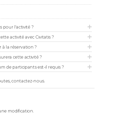
 mais la descente en tyrolienne ne dure
s pour l'activité ?
tte activité avec Civitatis ?
 la réservation ?
urera cette activité ?
de participants est-il requis ?
outes,
contactez-nous.
ne modification.