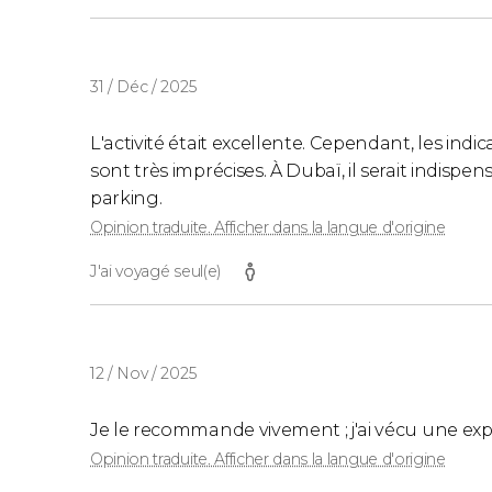
31 / Déc / 2025
L'activité était excellente. Cependant, les ind
sont très imprécises. À Dubaï, il serait indispe
parking.
Opinion traduite. Afficher dans la langue d'origine
J'ai voyagé seul(e)
12 / Nov / 2025
Je le recommande vivement ; j'ai vécu une expé
Opinion traduite. Afficher dans la langue d'origine