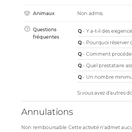
Important
Animaux
Non admis.
La durée totale de l'activité est d'une heure,
qu'une minute.
Questions
Q
-
Y a-t-il des exigence
fréquentes
Q
-
Pourquoi réserver ce
Q
-
Comment procéder à
Q
-
Quel prestataire ass
Q
-
Un nombre minimum 
Si vous avez d'autres d
Annulations
Non remboursable. Cette activité n'admet aucu