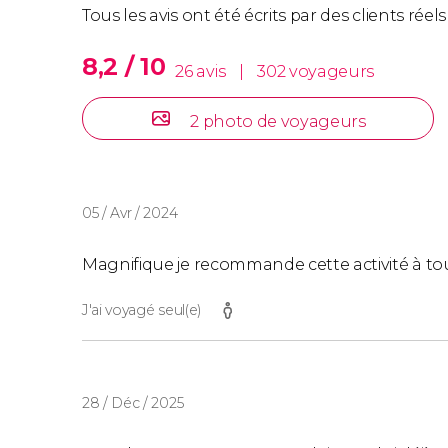
Tous les avis ont été écrits par des clients rée
8,2 / 10
26 avis
|
302 voyageurs
2 photo de voyageurs
05 / Avr / 2024
Magnifique je recommande cette activité à to
J'ai voyagé seul(e)
28 / Déc / 2025