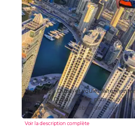
Vous êtes à Dubaï et voulez faire monter
marina de Dubaï
est faite pour vous. Vous
quartiers les plus célèbres de la ville.
Voir la description complète
Itinéraire