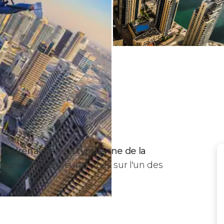
 l'adrénaline
? La
tyrolienne de la
 aurez les meilleures vues sur l'un des