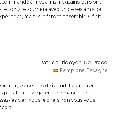
à recommandé à mes amis mexicains, et ils ont
ssi, et on y retournera avec un de ses amis de
 expérience, mais ils la feront ensemble. Génial !
Patricia Irigoyen De Prado
Pamplona, Espagne
Dommage que ce soit si court. Le premier
plus. Il faut se garer sur le parking du
issez-les bien vous le dire, sinon vous vous
épart.