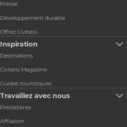
Presse
Offre : Florence + Galerie des Offices + Académie
Visite de Florence à vélo
Billets pour la cathédrale de Florence : Coupole,
Développement durable
baptistère et musée de l'Opéra
Visite du Baptistère et du Musée du Duomo + le
Offrez Civitatis
Clocher de Giotto
Inspiration
Destinations
Civitatis Magazine
Guides touristiques
Travaillez avec nous
Prestataires
Affiliation