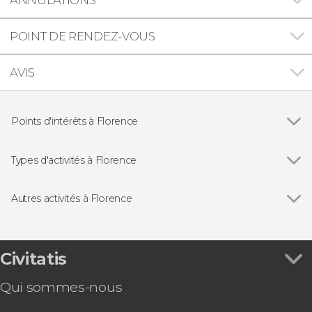
POINT DE RENDEZ-VOUS
AVIS
Points d'intérêts à Florence
Voir tous
Cathédrale Santa Maria del Fiore
Ponte Vecchio
Types d'activités à Florence
Palazzo Vecchio
Voir tous
Visites guidées et free tours
Galerie de l'Académie de Florence
Excursions d'une journée depuis Florence
Autres activités à Florence
Galerie des Offices
Opéra
Voir tous
Free tour dans Florence
Palais Pitti
Gastronomie et œnotourisme
Jeu de piste : La Florence de Michel-Ange
Billet pour le Leonardo Interactive Museum®
Civitatis
Billet pour les jardins de Boboli
Qui sommes-nous
Bus touristique de Florence
Visite privée dans Florence. À vous de choisir !