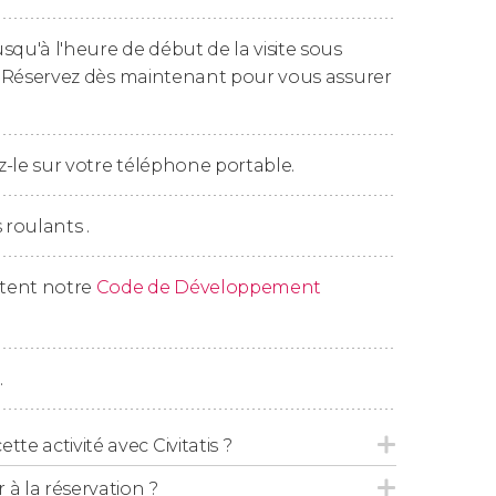
ristique.
squ'à l'heure de début de la visite sous
 bord du bus touristique.
é. Réservez dès maintenant pour vous assurer
tramways jaunes).
-le sur votre téléphone portable.
 roulants .
us touristique à travers le Lisbonne
ctent notre
Code de Développement
us touristique à travers le
Lisbonne
 bord du bus touristique.
e.
.
tramways jaunes).
tte activité avec Civitatis ?
 la réservation ?