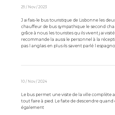
29 / Nov / 2023
Vous souhaitez contempler le
paysage de Lisb
Pour cela, vous naviguerez sur le bateau tou
J ai fais-le bus touristique de Lisbonne les deu
demie
. Depuis ce bateau confortable, vous fe
chauffeur de bus sympathique le second chau
magnifiques vues sur l'emblématique
pont du
grâce à nous les touristes qu ils vivent j ai vis
le
château de São Jorge
.
recommande la aussi le personnel à la récep
pas l anglais en plus ils savent parlé l espagno
Vous pouvez consulter l'itinéraire du bateau en
Itinéraire du bateau touristique
.
Veuillez noter que
cette activité n'est pas inc
Horaires
10 / Nov / 2024
Le bateau touristique de Lisbonne dispose de
Le bus permet une visite de la ville complète 
suivants :
tout faire à pied. Le faite de descendre quand 
également
Depuis le
terminal ferry Terreiro do Paço
: l