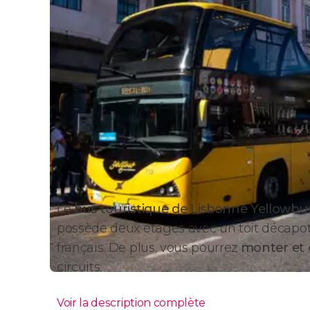
Le
bus touristique de Lisbonne Yellowbu
possède deux étages avec un toit décapo
français. De plus, vous pourrez
monter et
circuits.
Voir la description complète