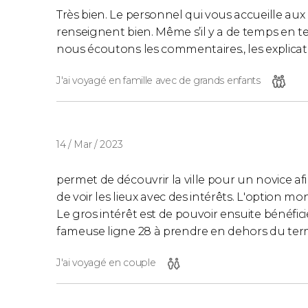
Point de rencontre
: arrêt 10 du bus touris
Très bien. Le personnel qui vous accueille au
Hiéronymites).
renseignent bien. Même s’il y a de temps en 
Durée
: environ une heure et demie.
nous écoutons les commentaires., les explicati
J'ai voyagé en famille avec de grands enfants
Tramway touristique
Vous profiterez du
moyen de transport le plus
tramway touristique part de la
praça do Come
14 / Mar / 2023
emblématiques et culturels tels que l'
Alfama
permet de découvrir la ville pour un novice af
Veuillez noter que
cette activité n'est pas inc
de voir les lieux avec des intérêts. L'option mo
Le gros intérêt est de pouvoir ensuite bénéfici
Horaires
fameuse ligne 28 à prendre en dehors du termi
L'unique ligne de tramway circule
tous les jo
J'ai voyagé en couple
Bateau touristique