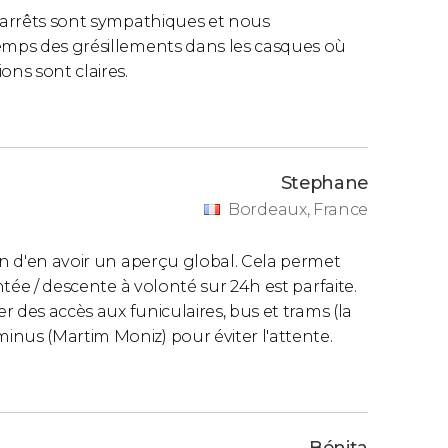
tique (en face du Monastère des
x arrêts sont sympathiques et nous
temps des grésillements dans les casques où
ons sont claires.
 traditionnel de Lisbonne
. L'itinéraire du
Stephane
rcio
vers les quartiers les plus
Bordeaux, France
ou le
Chiado
.
in d'en avoir un aperçu global. Cela permet
luse dans le billet de 24 heures
.
ntée / descente à volonté sur 24h est parfaite.
er des accès aux funiculaires, bus et trams (la
nus (Martim Moniz) pour éviter l'attente.
urs de 09h30 à 18h00, toutes les 30 minutes
.