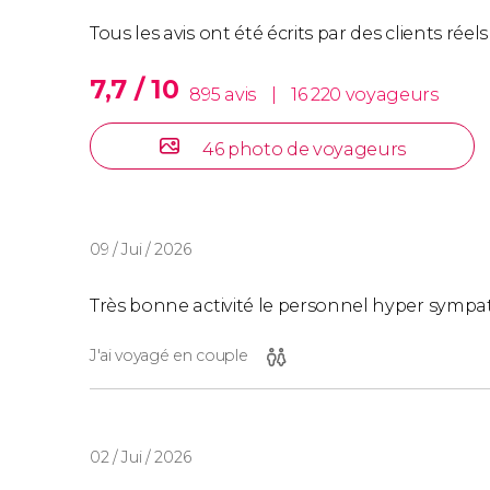
Accès gratuit à tous les tramways publics (
Billet pour le musée de Carris.
Tous les avis ont été écrits par des clients rée
Visite guidée dans Belém.
7,7 / 10
895 avis
|
16 220 voyageurs
Horaires du bus touristique
46 photo de voyageurs
Itinéraire Lisbonne Historique
: départs tou
Itinéraire Lisbonne Moderne
: départs tout
09 / Jui / 2026
Visite guidée dans Belém
Très bonne activité le personnel hyper symp
Quel que soit le billet que vous choisissiez, il
J'ai voyagé en couple
historique de Belém. Une occasion idéale de 
des grandes découvertes portugaises.
Jours disponibles
: du mardi au samedi.
02 / Jui / 2026
Horaires
: à 10h30 et à 15h00.