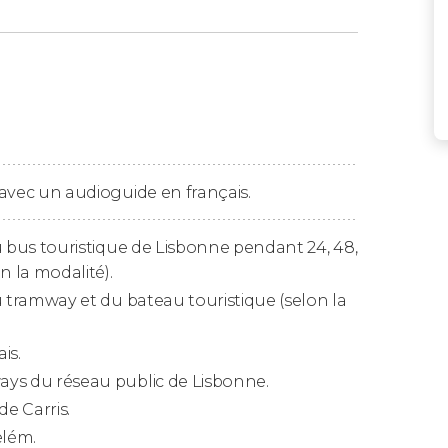
utre angle,
la visite des rives du Tage vous
ez les endroits les plus pittoresques de la ville
 péninsule. Le bus vous emmènera à la
I, le
Monument aux Découvertes,
la
ela
du XVIIIᵉ siècle.
e avec un audioguide en français.
t les arrêts en cliquant sur le lien suivant :
 du bus touristique de Lisbonne pendant 24, 48,
isbonne
.
n la modalité).
 du tramway et du bateau touristique (selon la
is.
 dans chaque modalité :
ways du réseau public de Lisbonne.
de Carris.
elém.