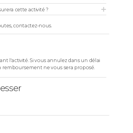
urera cette activité ?
us touristique.
us touristique à travers le
Lisbonne
outes,
contactez-nous.
 bord du bus touristique.
e.
tique de Lisbonne.
ant l'activité. Si vous annulez dans un délai
tramways jaunes).
n remboursement ne vous sera proposé.
resser
 bord du bus touristique.
 Lisboa.