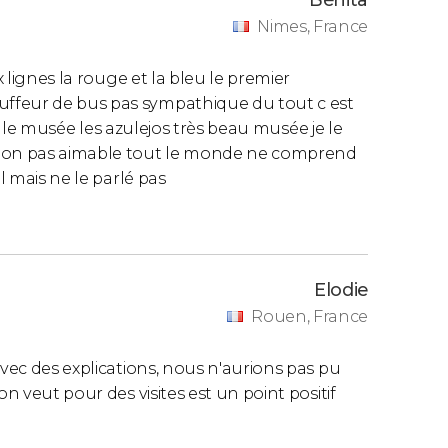
Bénita
Nimes, France
onne depuis un point de vue privilégié
?
ristique sur le Tage pendant
une heure et
x lignes la rouge et la bleu le premier
rez une visite panoramique avec de
ffeur de bus pas sympathique du tout c est
 25 avril
, le
monastère des Hiéronymites
ou
ité le musée les azulejos très beau musée je le
tion pas aimable tout le monde ne comprend
l mais ne le parlé pas
 cliquant sur le lien suivant :
luse dans les billets de 24 et 48 heures
.
Elodie
Rouen, France
deux points de départ
avec les
horaires
avec des explications, nous n'aurions pas pu
on veut pour des visites est un point positif
undis, mercredis, vendredis et samedis à 11h00,