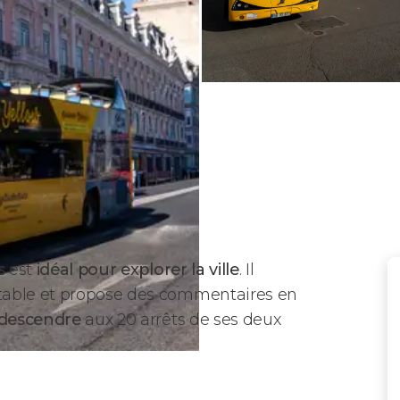
s
est
idéal pour explorer la ville
. Il
table et propose des commentaires en
 descendre
aux 20 arrêts de ses deux