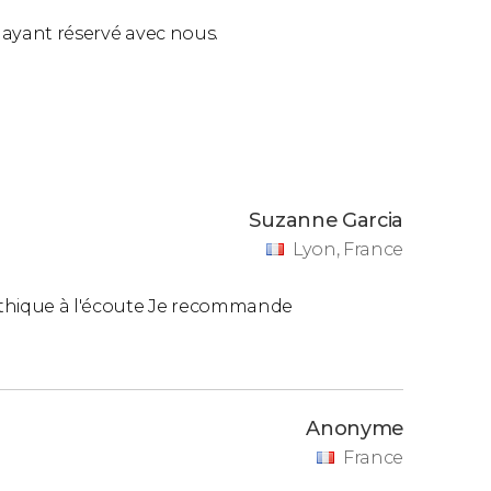
tramways jaunes).
ls ayant réservé avec nous.
tes les 30 minutes de 09h00 à 19h00.
es les 30 minutes de 09h15 à 18h45.
Suzanne Garcia
Lyon, France
athique à l'écoute Je recommande
 comprend une visite guidée à pied du quartier
descendre du bus et de plonger dans l'ère
Anonyme
France