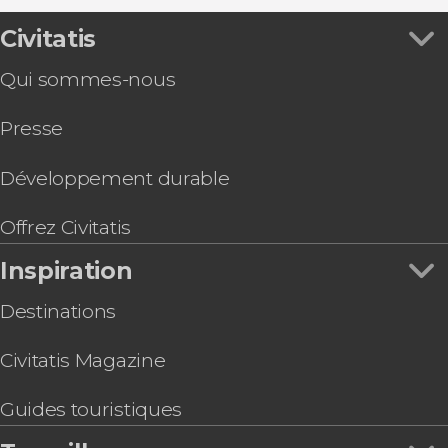
Thyssen et Reina Sofía
Stade Santiago Bernabéu
Servicios adicionales
Billet pour le musée LEGENDS: The Home of
Civitatis
Parc du Retiro
Bus touristique
Football
Musée Reina Sofía
Excursions d'une journée
Qui sommes-nous
Billet pour Ikono Madrid
Musée National Thyssen-Bornemisza
Zoos et aquariums
Billet pour le Musée des Illusions de Madrid
Stade Riyadh Air Metropolitano
Gastronomie et œnotourisme
Presse
Visite des arènes de Las Ventas
Pass touristiques
Visite guidée du musée d'Histoire de Madrid
Visite guidée du centre historique de Madrid en
Développement durable
petit groupe
Visite guidée du monastère des Descalzas
Offrez Civitatis
Reales
Inspiration
Visite guidée du palais royal du Pardo
Billet pour le Musée de Cire de Madrid
Destinations
Civitatis Magazine
Guides touristiques