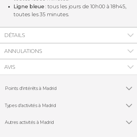
Ligne bleue
: tous les jours de 10h00 à 18h45,
toutes les 35 minutes.
DÉTAILS
ANNULATIONS
AVIS
Points d'intérêts à Madrid
Voir tous
Palais Royal de Madrid
Puerta del Sol
Types d'activités à Madrid
Plaza Mayor de Madrid
Voir tous
Visites guidées et free tours
Marché de San Miguel
Free tours à Madrid
Autres activités à Madrid
Cathédrale de l'Almudena
Billets
Voir tous
Pass du Paseo del Arte : musées du Prado,
Musée du Prado
Folklore traditionnel