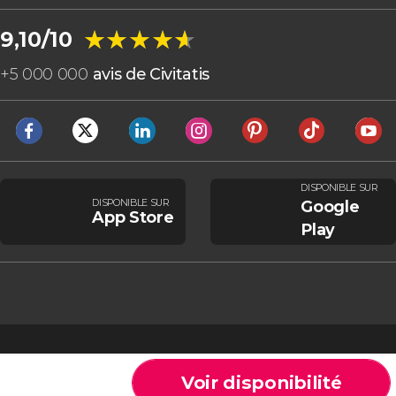
★★★★★
★★★★★
9,10/10
+
5 000 000
avis de Civitatis
DISPONIBLE SUR
DISPONIBLE SUR
Google
App Store
Play
Voir disponibilité
Cookies
Conditions générales
Avis légal
Politique de confidentialité