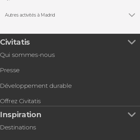
Plaza Mayor de Madrid
Voir tous
Visites guidées et free tours
Marché de San Miguel
Free tours à Madrid
Autres activités à Madrid
Cathédrale de l'Almudena
Billets
Voir tous
Pass du Paseo del Arte : musées du Prado,
Musée du Prado
Folklore traditionnel
Thyssen et Reina Sofía
Stade Santiago Bernabéu
Servicios adicionales
Billet pour le musée LEGENDS: The Home of
Civitatis
Parc du Retiro
Bus touristique
Football
Musée Reina Sofía
Excursions d'une journée
Qui sommes-nous
Billet pour Ikono Madrid
Musée National Thyssen-Bornemisza
Zoos et aquariums
Billet pour le Musée des Illusions de Madrid
Stade Riyadh Air Metropolitano
Gastronomie et œnotourisme
Presse
Visite des arènes de Las Ventas
Pass touristiques
Visite guidée du musée d'Histoire de Madrid
Visite guidée du centre historique de Madrid en
Développement durable
petit groupe
Visite guidée du monastère des Descalzas
Offrez Civitatis
Reales
Inspiration
Visite guidée du palais royal du Pardo
Billet pour le Musée de Cire de Madrid
Destinations