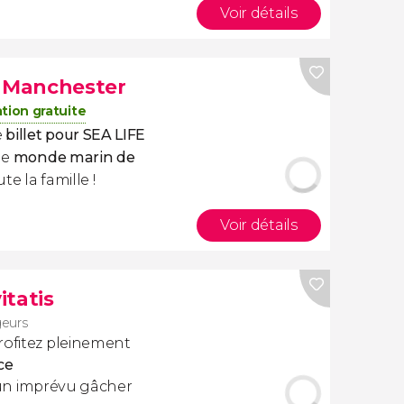
Voir détails
® Manchester
tion gratuite
e
billet pour SEA LIFE
le
monde marin de
oute
la famille !
Voir détails
itatis
geurs
rofitez pleinement
ce
cun imprévu gâcher