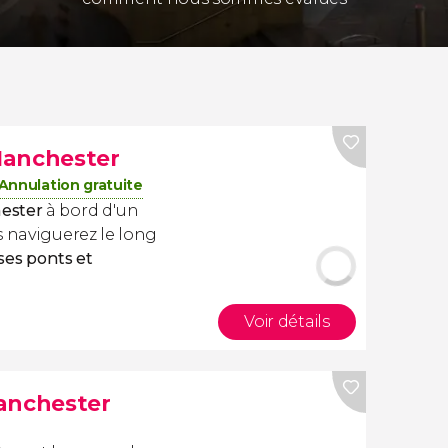
Manchester
Annulation gratuite
ester
à bord d'un
us naviguerez le long
ses ponts et
Voir détails
anchester