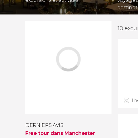
excursions et activités
voyageur
destinat
10 excu
1 
DERNIERS AVIS
Free tour dans Manchester