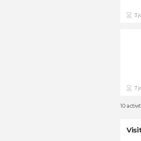
3 j
7 j
10 activi
Visi