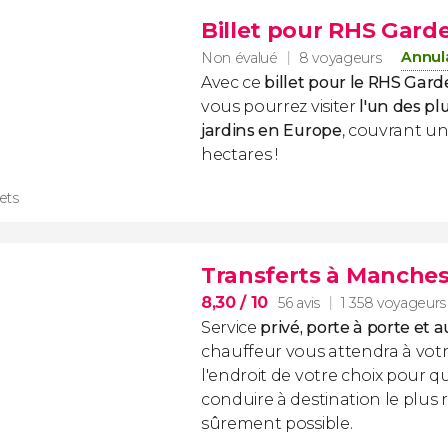
Billet pour RHS Gard
Annula
Non évalué
8 voyageurs
Avec ce
billet pour le RHS Gar
vous pourrez visiter
l'un des pl
jardins en Europe
, couvrant un
hectares !
lets
Transferts à Manches
8,30
/ 10
56 avis
1 358 voyageurs
Service
privé, porte à porte et a
chauffeur vous attendra à votr
l'endroit de votre choix pour qu
conduire à destination le plus
sûrement possible.