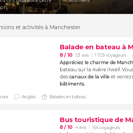
s ont déjà visité cette
avis réels
ion
rsions et activités à Manchester
Balade en bateau à 
8
/ 10
121 avis
1 703 voyageurs
Appréciez le charme de Manch
bateau sur la rivière Irwell. Vo
des
canaux de la ville
et verrez
bâtiments.
heure
Anglais
Balades en bateau
Bus touristique de M
8
/ 10
4 avis
154 voyageurs