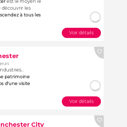
ter
est le moyen le
 découvrir les
scendez à tous les
Voir détails
hester
geurs
 industries…
he patrimoine
s d'une visite
Voir détails
anchester City