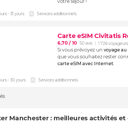
votre séjour !
ours - 31 jours
Services additionnels
Carte eSIM Civitatis
6,70
/ 10
50 avis
1 726 voyageur
Si vous prévoyez un
voyage au
que vous souhaitez rester conn
carte eSIM avec Internet
.
ours - 30 jours
Services additionnels
tés
ter Manchester : meilleures activités et