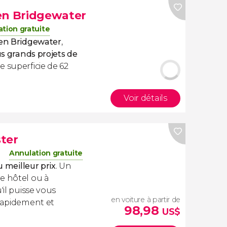
en Bridgewater
tion gratuite
den Bridgewater
,
us grands projets de
e superficie de 62
Voir détails
ter
Annulation gratuite
u meilleur prix
. Un
e hôtel ou à
'il puisse vous
en voiture à partir de
 rapidement et
98,98
US$