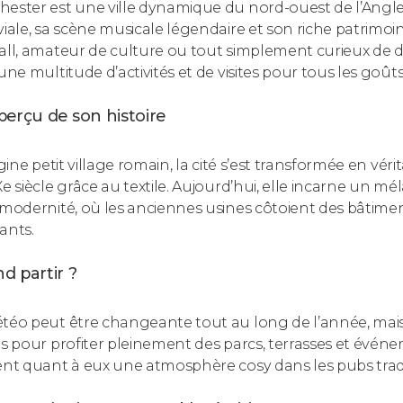
ester est une ville dynamique du nord-ouest de l’Angl
viale, sa scène musicale légendaire et son riche patrimoi
all, amateur de culture ou tout simplement curieux de dé
une multitude d’activités et de visites pour tous les goûts
erçu de son histoire
igine petit village romain, la cité s’est transformée en vér
Xe siècle grâce au textile. Aujourd’hui, elle incarne un m
 modernité, où les anciennes usines côtoient des bâtime
ants.
d partir ?
téo peut être changeante tout au long de l’année, mais l
es pour profiter pleinement des parcs, terrasses et événem
ent quant à eux une atmosphère cosy dans les pubs tradi