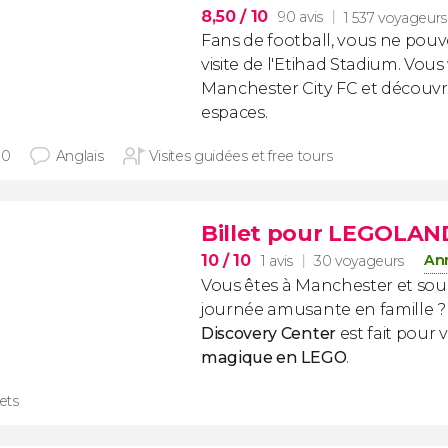
8,50
/ 10
90 avis
1 537 voyageurs
Fans de football, vous ne pou
visite de l'Etihad Stadium. Vous 
Manchester City FC et découvr
espaces.
30
Anglais
Visites guidées et free tours
Billet pour LEGOLA
10
/ 10
Ann
1 avis
30 voyageurs
Vous êtes à Manchester et sou
journée amusante en famille ?
Discovery Center
est fait pour
magique en LEGO
.
lets