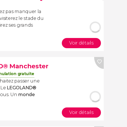
vez pas manquer la
visiterez le stade du
irez ses grands
Voir détails
ND® Manchester
ulation gratuite
haitez passer une
 Le
LEGOLAND®
 vous. Un
monde
Voir détails