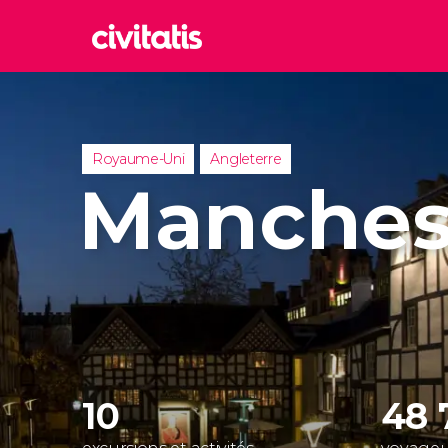
Rom
Italie
Lond
Royaume-Uni
Angleterre
Royaum
Manches
Édim
Royaum
Marr
Maroc
Istan
Turquie
10
48 