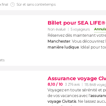
x final
Sûr et sans contretemps
Billet pour SEA LIFE
Annula
Non évalué
5 voyageurs
Réservez dès maintenant votr
Manchester
. Vous découvrirez 
manière ludique
. Idéal pour t
lets
Assurance voyage Civ
8,10
/ 10
3 276 avis
115 848 voya
Voyagez en toute sérénité et p
de vos vacances avec l'
assuran
voyage
Civitatis
. Ne laissez au