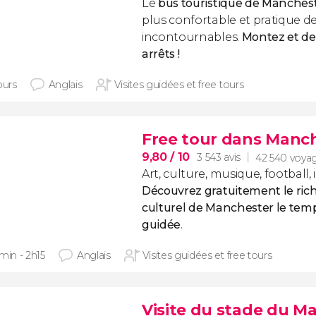
Le
bus touristique de Manches
plus confortable et pratique de
incontournables.
Montez et de
arrêts !
ours
Anglais
Visites guidées et free tours
Free tour dans Manc
9,80
/ 10
3 543 avis
42 540 voya
Art, culture, musique, football,
Découvrez gratuitement le ric
culturel de Manchester le temp
guidée
.
min - 2h15
Anglais
Visites guidées et free tours
Visite du stade du M