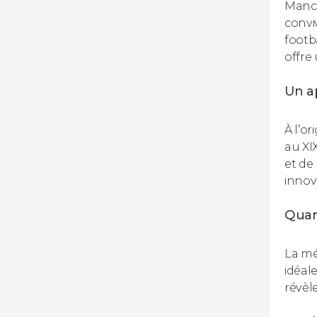
Manch
convi
footb
offre 
Un ap
À l’or
au XI
et de
innov
Quan
La mé
idéal
révèl