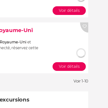
Voir détails
 Royaume-Uni
s
 Royaume-Uni
et
ecté, réservez cette
Voir détails
Voir 1-10
 excursions