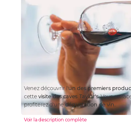
Venez découvrir l'
un des premiers produc
cette
visite des caves Taylor's
. Vous retrac
profiterez d'une
dégustation de vin.
Voir la description complète
Pourquoi visiter les caves Ta