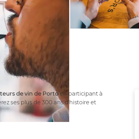
teurs de vin de Porto
en participant à
erez ses plus de 300 ans d'histoire et
ylor's ?