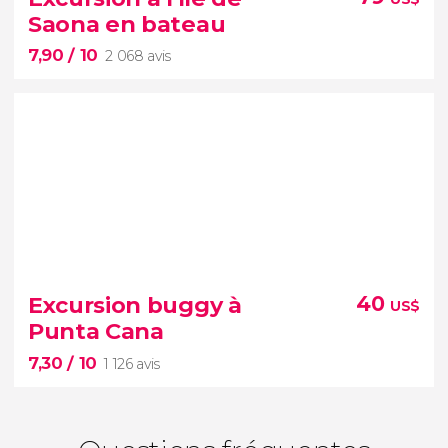
billet pour le parc national Los Tres Ojos
Saona en bateau
7,90
/ 10
sites les plus visités de Saint-Domingue.
2 068 avis
7,90


2 068 avis
Excursion buggy à
40
US$
Punta Cana
balade en bateau
7,30
/ 10
paysages paradisiaques
1 126 avis