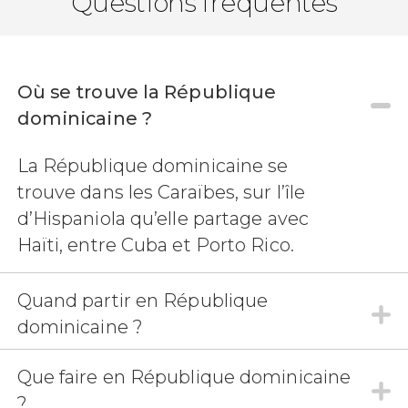
Questions fréquentes
Où se trouve la République
7,30


dominicaine ?
1 126 avis
découvrir Punta Cana en buggy
La République dominicaine se
excursion en buggy
une plage idyllique et un parc
trouve dans les Caraïbes, sur l’île
aquatique.
d’Hispaniola qu’elle partage avec
Haïti, entre Cuba et Porto Rico.
Quand partir en République
dominicaine ?
Que faire en République dominicaine
?