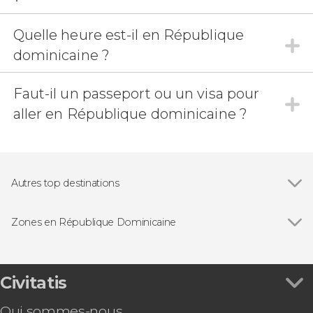
Quelle heure est-il en République
dominicaine ?
Faut-il un passeport ou un visa pour
aller en République dominicaine ?
Autres top destinations
Voir tous
Sabana de la Mar
Boca Chica
Zones en République Dominicaine
Constanza
Península de Samaná
Sosúa
El Valle
Civitatis
San Pedro de Macorís
Barahona
Qui sommes-nous