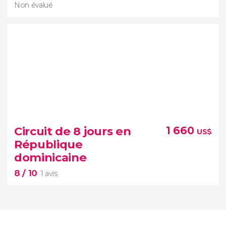
Non évalué
Non évalué
Circuit de 8 jours en
1 660
US$
croisière privée à Samaná et Los
République
Haitises
dominicaine
8
/ 10
1 avis