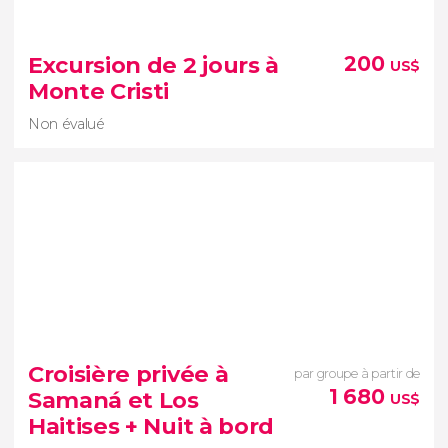
8


8 avis
Excursion de 2 jours à
200
US$
visiter les Caraïbes dominicaines
Monte Cristi
excursion de 2 jours à Bahía de las Á
guilas
plages à couper le souffle
Non évalué
Non évalué
excursion de 2 jours à Monte Cristi
Croisière privée à
par groupe à partir de
région
1 680
Samaná et Los
US$
côtière paradisiaque du nord-ouest de la République
Haitises + Nuit à bord
dominicaine