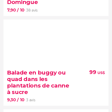
Domingue
capitale des Caraïbes
7,90
/ 10
38 avis
7,90


38 avis
Balade en buggy ou
99
US$
quad dans les
plantations de canne
à sucre
9,30
/ 10
3 avis