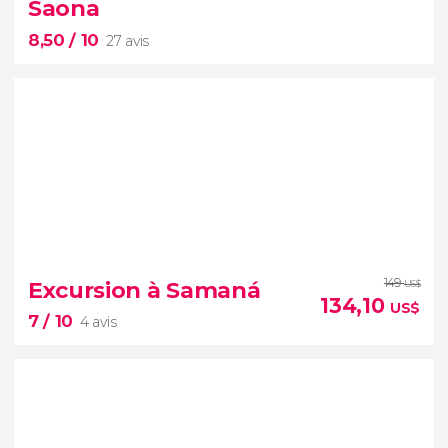
Saona
8,50
/ 10
27 avis
8,50


27 avis
149
Excursion à Samaná
US$
134,10
US$
7
/ 10
4 avis