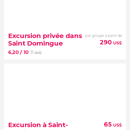
7


4 avis
La République dominicaine possède de
Excursion privée dans
par groupe à partir de
véritables trésors naturels
290
Saint Domingue
US$
6,20
/ 10
11 avis
6,20


11 avis
excursion privée depuis Punta
Cana
sites
Excursion à Saint-
65
US$
emblématiques
plus ancienne