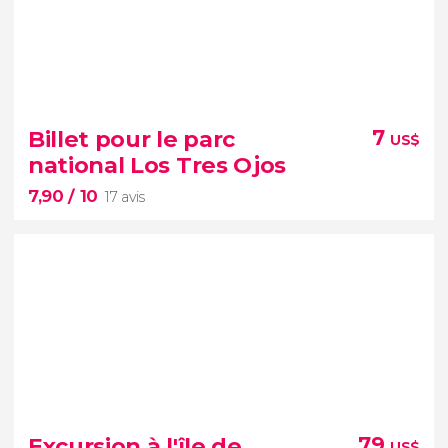
10


8 avis
Billet pour le parc
7
US$
visite guidée dans Nuevo Domingo Savio
national Los Tres Ojos
quartiers les plus authentiques de Saint-
7,90
/ 10
Domingue
17 avis
7,90


17 avis
Excursion à l'île de
79
US$