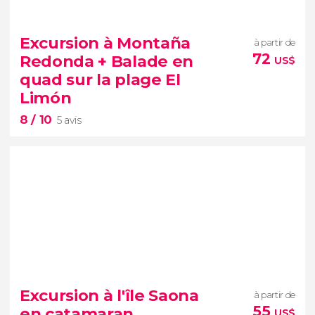
9,20


32 avis
Excursion à Montaña
à partir de
village méditerranéen en
72
Redonda + Balade en
US$
République dominicaine
quad sur la plage El
excursion à Altos de Chavón.
Limón
8
/ 10
5 avis
8


5 avis
Excursion à l'île Saona
à partir de
excursion à Montaña Redonda
55
en catamaran
US$