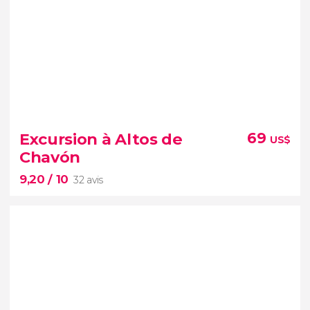
9,30


3 avis
Excursion à Altos de
69
US$
Chavón
9,20
/ 10
32 avis