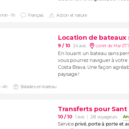
min - 1h
Français
Action et nature
Location de bateaux 
9
/ 10
24 avis
Lloret de Mar (17
En louant un bateau sans perm
vous pourrez naviguer à votre 
Costa Brava. Une façon agréabl
paysage !
- 4h
Balades en bateau
Transferts pour Sant 
10
/ 10
An
1 avis
261 voyageurs
Service
privé, porte à porte et a