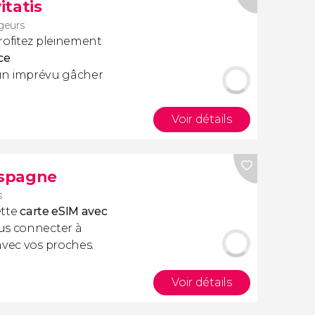
itatis
geurs
rofitez pleinement
ce
cun imprévu gâcher
Voir détails
Espagne
s
ette
carte eSIM avec
us connecter à
avec vos proches.
Voir détails