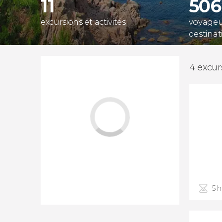
11
506
excursions et activités
voyageur
destinat
4 excur
5 