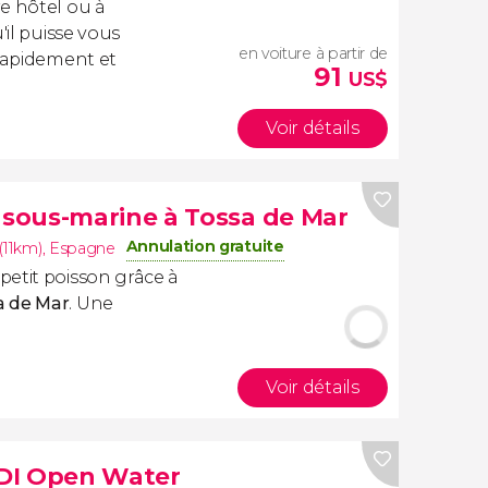
e hôtel ou à
'il puisse vous
en voiture à partir de
 rapidement et
91
US$
Voir détails
sous-marine à Tossa de Mar
Annulation gratuite
(11km)
,
Espagne
etit poisson grâce à
a de Mar
. Une
Voir détails
DI Open Water