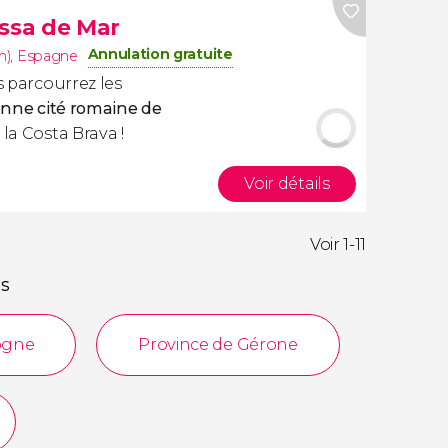
ossa de Mar
Annulation gratuite
m)
,
Espagne
s parcourrez les
nne cité romaine de
 la Costa Brava !
Voir détails
Voir 1-11
és
ogne
Province de Gérone