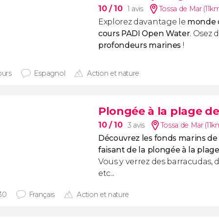
10
/ 10
1 avis
Tossa de Mar (11k
Explorez davantage le
monde d
cours PADI Open Water
. Osez 
profondeurs marines
!
ours
Espagnol
Action et nature
Plongée à la plage 
10
/ 10
3 avis
Tossa de Mar (11k
Découvrez les fonds marins de
faisant de la plongée à la pla
Vous y verrez des barracudas,
etc...
30
Français
Action et nature