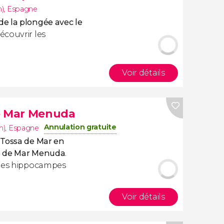
m)
,
Espagne
e la plongée avec le
découvrir les
Voir détails
de Mar Menuda
Annulation gratuite
m)
,
Espagne
 Tossa de Mar en
ge de Mar Menuda
.
 des hippocampes
Voir détails