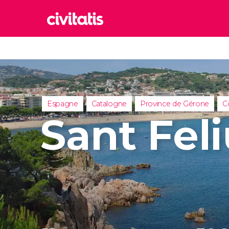
Rom
Italie
Lond
Royaum
Espagne
Catalogne
Province de Gérone
C
Édim
Sant Fel
Royaum
Marr
Maroc
Istan
Turquie