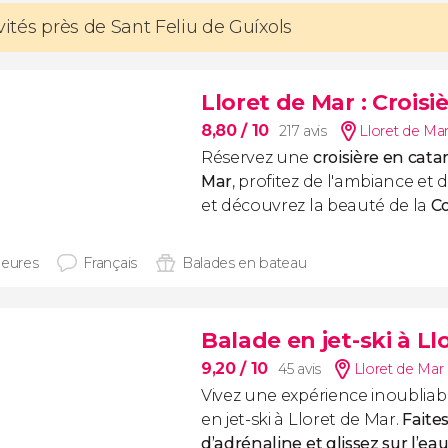
vités près de Sant Feliu de Guíxols
Lloret de Mar : Crois
8,80
/ 10
217 avis
Lloret de Mar
Réservez une
croisière en cat
Mar
, profitez de l'ambiance et
et découvrez la beauté de la
C
heures
Français
Balades en bateau
Balade en jet-ski à Ll
9,20
/ 10
45 avis
Lloret de Mar 
Vivez une expérience inoubliab
en jet-ski à Lloret de Mar.
Faites
d’adrénaline et glissez sur l’eau