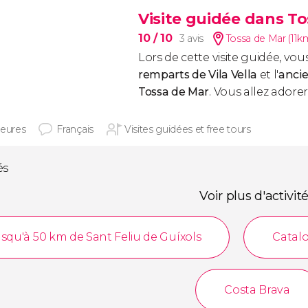
Visite guidée dans T
10
/ 10
3 avis
Tossa de Mar (11k
Lors de cette visite guidée, vou
remparts de Vila Vella
et l'
ancie
Tossa de Mar
. Vous allez adorer
heures
Français
Visites guidées et free tours
és
Voir plus d'activit
squ'à 50 km de Sant Feliu de Guíxols
Catal
Costa Brava