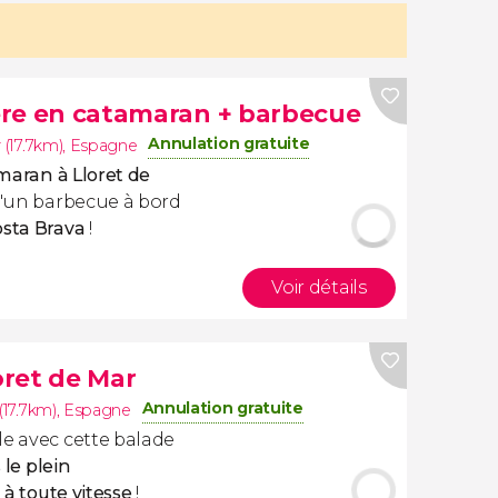
ière en catamaran + barbecue
Annulation gratuite
 (17.7km)
,
Espagne
amaran
à Lloret de
 d'un barbecue à bord
osta Brava
!
Voir détails
oret de Mar
Annulation gratuite
(17.7km)
,
Espagne
le avec cette balade
 le plein
 à toute vitesse
!