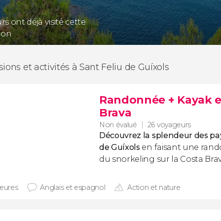
s ont déjà visité cette
ion
sions et activités à Sant Feliu de Guíxols
Randonnée + Kayak et
Brava
Non évalué
26 voyageurs
Découvrez la splendeur des pa
de Guíxols
en faisant une rand
du snorkeling sur la Costa Brav
heures
Anglais et espagnol
Action et nature