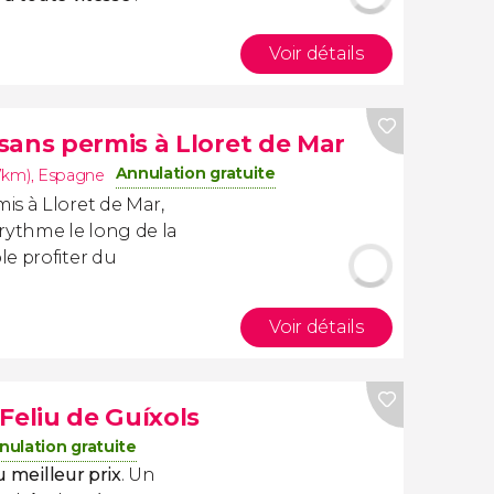
Voir détails
sans permis à Lloret de Mar
Annulation gratuite
.7km)
,
Espagne
is à Lloret de Mar,
rythme le long de la
e profiter du
Voir détails
Feliu de Guíxols
nulation gratuite
u meilleur prix
. Un