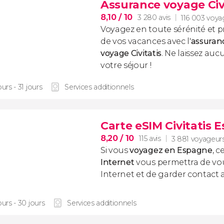
Assurance voyage Civ
8,10
/ 10
3 280 avis
116 003 voya
Voyagez en toute sérénité et p
de vos vacances avec l'
assuran
voyage
Civitatis
. Ne laissez au
votre séjour !
ours - 31 jours
Services additionnels
Carte eSIM Civitatis 
8,20
/ 10
115 avis
3 881 voyageur
Si vous
voyagez en Espagne
, c
Internet
vous permettra de vo
Internet et de garder contact 
ours - 30 jours
Services additionnels