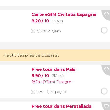
Carte eSIM Civitatis Espagne
8,20
/ 10
115 avis
7 jours - 30 jours
4 activités près de L'Estartit
Free tour dans Pals
8,90
/ 10
210 avis
Pals (9.3km)
,
Espagne
1h30
Espagnol
Free tour dans Peratallada