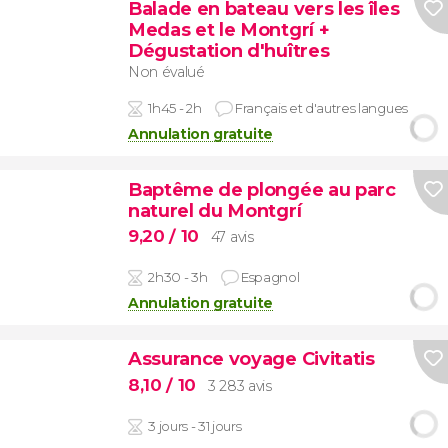
Balade en bateau vers les îles
Medas et le Montgrí +
Dégustation d'huîtres
Non évalué
1h45 - 2h
Français et d'autres langues
Annulation gratuite
Baptême de plongée au parc
naturel du Montgrí
9,20
/ 10
47 avis
2h30 - 3h
Espagnol
Annulation gratuite
Assurance voyage Civitatis
8,10
/ 10
3 283 avis
3 jours - 31 jours