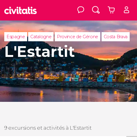
Espagne
Catalogne
Province de Gérone
Costa Brava
L'Estartit
9 excursions et activités à L'Estartit