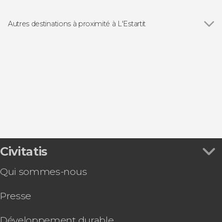
Balades en bateau
Autres destinations à proximité à L'Estartit
Voir tous
Pals
Peratallada
Jafre
L'Escala
Gérone
Civitatis
Qui sommes-nous
Presse
Développement durable