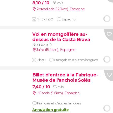
8,10
/ 10
66 avis
Peratallada (12.1km)
,
Espagne
1h15 - 1h30
Espagnol
Vol en montgolfière au-
dessus de la Costa Brava
Non évalué
Jafre (15.4km)
,
Espagne
2h30
Français et d'autres langues
Billet d'entrée à la Fabrique-
Musée de l'anchois Solés
7,40
/ 10
55 avis
L'Escala (9.6km)
,
Espagne
Français et d'autres langues
Annulation gratuite