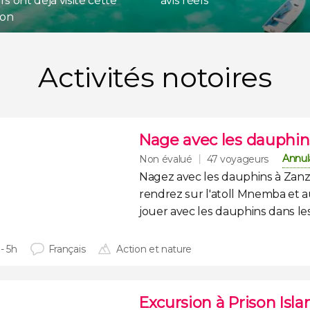
s ont déjà visité cette
avis réels
ion
Activités notoires
Nage avec les dauphin
Annul
Non évalué
47 voyageurs
Nagez avec les dauphins à Zanz
rendrez sur l'
atoll Mnemba
et a
jouer avec les dauphins
dans le
- 5h
Français
Action et nature
Excursion à Prison Is