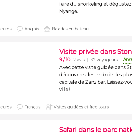
faire du snorkeling et déguste
Nyange
.
heures
Anglais
Balades en bateau
Visite privée dans St
9
/ 10
Annu
2 avis
32 voyageurs
Avec cette visite guidée dans 
découvrirez les endroits les pl
capitale de Zanzibar.
Laissez-vo
ville !
heures
Français
Visites guidées et free tours
Safari dans le parc nat