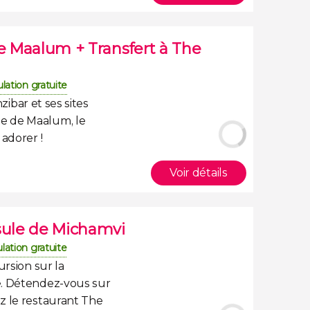
de Maalum + Transfert à The
lation gratuite
nzibar
et ses sites
te de Maalum
, le
 adorer !
Voir détails
nsule de Michamvi
lation gratuite
ursion sur la
. Détendez-vous sur
z le restaurant The