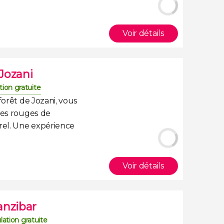
Voir détails
 Jozani
tion gratuite
forêt de Jozani, vous
bes rouges de
rel. Une expérience
Voir détails
anzibar
lation gratuite