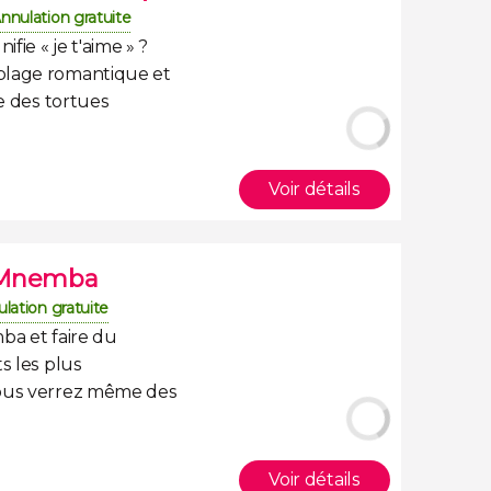
nnulation gratuite
nifie « je t'aime » ?
plage romantique
et
te des
tortues
Voir détails
e Mnemba
lation gratuite
mba
et faire du
s les plus
Vous verrez même des
Voir détails