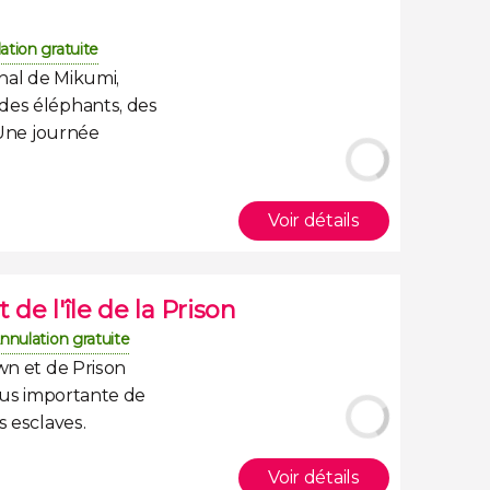
ation gratuite
onal de Mikumi
,
 des
éléphants, des
 Une journée
Voir détails
de l'île de la Prison
nnulation gratuite
wn et de Prison
 plus importante de
s esclaves.
Voir détails