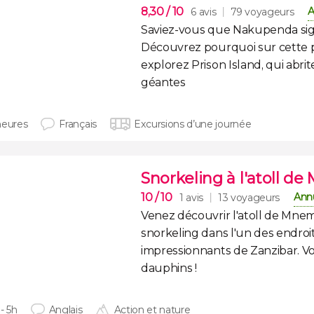
8,30
/ 10
A
6 avis
79 voyageurs
Saviez-vous que
Nakupenda
sig
Découvrez pourquoi sur cette
explorez
Prison Island
, qui abri
géantes
heures
Français
Excursions d’une journée
Snorkeling à l'atoll d
10
/ 10
Annu
1 avis
13 voyageurs
Venez découvrir l'
atoll de Mne
snorkeling
dans l'un des
endroit
impressionnants de Zanzibar
. 
dauphins !
- 5h
Anglais
Action et nature