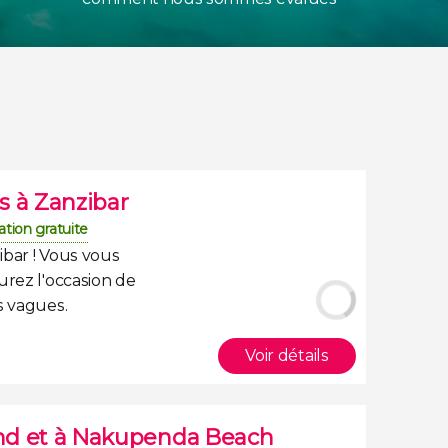
s à Zanzibar
ation gratuite
ibar
! Vous vous
urez l'occasion de
s vagues.
Voir détails
land et à Nakupenda Beach