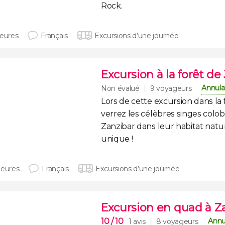
Rock.
heures
Français
Excursions d’une journée
Excursion à la forêt de
Annula
Non évalué
9 voyageurs
Lors de cette excursion dans la 
verrez les célèbres singes colo
Zanzibar dans leur habitat natu
unique !
heures
Français
Excursions d’une journée
Excursion en quad à Z
10
/ 10
Annu
1 avis
8 voyageurs