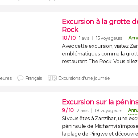
Excursion à la grotte 
Rock
10
/ 10
Annu
1 avis
15 voyageurs
Avec cette
excursion
, visitez
Za
emblématiques comme la
grot
restaurant
The Rock
. Vous allez
heures
Français
Excursions d’une journée
Excursion sur la péni
9
/ 10
Annu
2 avis
18 voyageurs
Si vous êtes à Zanzibar, une
exc
péninsule de Michamvi
s'impose
la plage de Pingwe et découvre