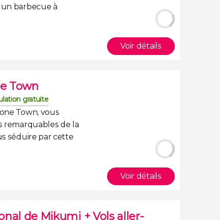
z un
barbecue à
Voir détails
one Town
lation gratuite
Stone Town, vous
us remarquables de la
us séduire par cette
Voir détails
ional de Mikumi + Vols aller-