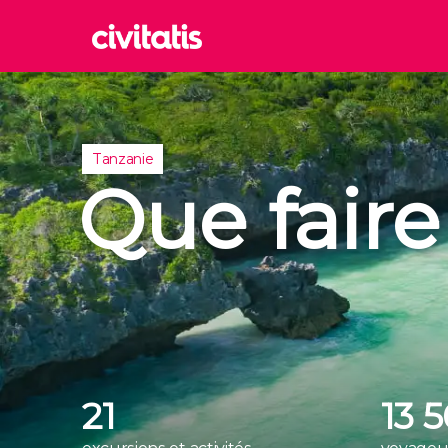
Rom
Italie
Londr
Tanzanie
Royaum
Que faire
Édim
Royaum
Marra
Maroc
Istan
Turquie
21
13 