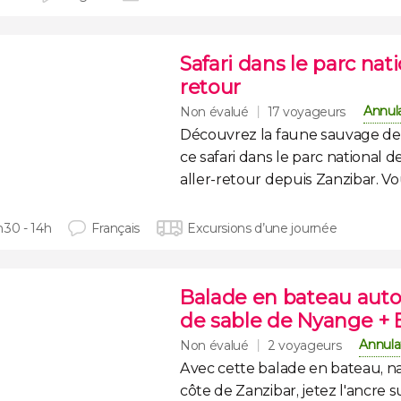
Safari dans le parc nati
retour
Annula
Non évalué
17 voyageurs
Découvrez la
faune sauvage de
ce
safari dans le parc national 
aller-retour
depuis Zanzibar. Vou
h30 - 14h
Français
Excursions d’une journée
Balade en bateau autou
de sable de Nyange +
Annula
Non évalué
2 voyageurs
Avec cette balade en bateau, na
côte de Zanzibar,
jetez l'ancre s