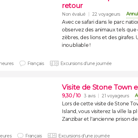
retour
Annul
Non évalué
22 voyageurs
Avec ce
safari dans le parc nati
observez des animaux tels que
zèbres, des lions et des girafes
.
inoubliable !
 heures
Français
Excursions d’une journée
Visite de Stone Town et 
9,30
/ 10
A
3 avis
21 voyageurs
Lors de cette
visite de Stone To
Island
, vous visiterez la ville la
Zanzibar et l'ancienne prison de
heures
Français
Excursions d’une journée