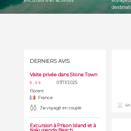
excursions et activités
voyageur
destinat
DERNIERS AVIS
Visite privée dans Stone Town
07/11/2025
8,00
Florent
France
4h 
J'ai voyagé en couple
Excursion à Prison Island et à
Nakupenda Beach