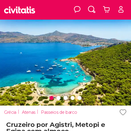
Grécia
Atenas
Passeios de barco
Cruzeiro por Agistri, Metopi e
Egina com almoço