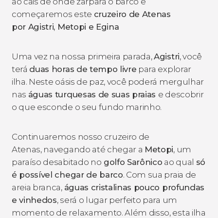
ao cais de onde zarpará o barco e
começaremos este
cruzeiro de Atenas
por Agistri, Metopi e Egina
Uma vez na nossa primeira parada,
Agistri
, você
terá
duas horas de tempo livre
para explorar
ilha. Neste oásis de paz, você poderá mergulhar
nas
águas turquesas de suas praias
e descobrir
o que esconde o seu fundo marinho.
Continuaremos nosso cruzeiro de
Atenas, navegando até chegar a
Metopi
, um
paraíso desabitado no
golfo Sarônico
ao qual
só
é possível chegar de barco
. Com sua praia de
areia branca,
águas cristalinas pouco profundas
e vinhedos
, será o lugar perfeito para um
momento de relaxamento. Além disso, esta ilha