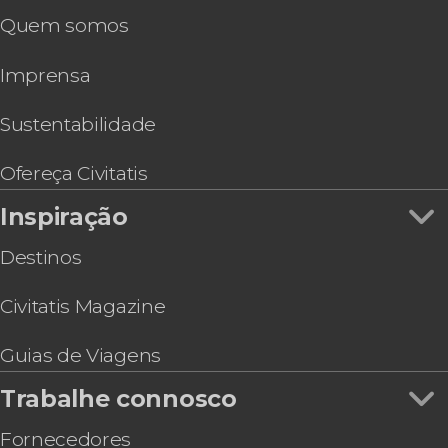
Free tour por Florianópolis
Quem somos
Ônibus turístico de Florianópolis
Passeio a cavalo pela Barra da Lagoa
Imprensa
Tour de bicicleta por Florianópolis
Aula de surfe em Florianópolis
Pub Crawl. Tour de festa por Florianópolis!
Sustentabilidade
Tour gastronômico por Florianópolis
Tour de caiaque pela Barra da Lagoa e Lagoa da
Ofereça Civitatis
Conceição
Inspiração
Destinos
Civitatis Magazine
Guias de Viagens
Trabalhe connosco
Fornecedores