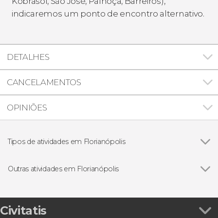
Kobrasol, São José, Palhoça, Barreiros),
indicaremos um ponto de encontro alternativo.
DETALHES
CANCELAMENTOS
OPINIÕES
Tipos de atividades em Florianópolis
Ver todos
Visitas guiadas e free tours
Excursões de um dia
Outras atividades em Florianópolis
Caminhada / Trekking
Ver todos
Passeio de barco pela Ilha do Campeche e Lagoa
da Conceição
Passeio de barco pirata por Florianópolis
Civitatis