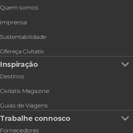
Pub Crawl. Tour de festa por Florianópolis!
Quem somos
Free tour por Florianópolis
Ônibus turístico de Florianópolis
Imprensa
Passeio a cavalo pela Barra da Lagoa
Tour de bicicleta por Florianópolis
Aula de surfe em Florianópolis
Sustentabilidade
Tour gastronômico por Florianópolis
Tour de caiaque pela Barra da Lagoa e Lagoa da
Ofereça Civitatis
Conceição
Inspiração
Destinos
Civitatis Magazine
Guias de Viagens
Trabalhe connosco
Fornecedores