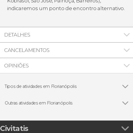
Kobrasol, São José, Palhoça, Barreiros),
indicaremos um ponto de encontro alternativo.
DETALHES
CANCELAMENTOS
OPINIÕES
Tipos de atividades em Florianópolis
Ver todos
Visitas guiadas e free tours
Excursões de um dia
Outras atividades em Florianópolis
Caminhada / Trekking
Ver todos
Passeio de barco pela Ilha do Campeche e Lagoa
da Conceição
Passeio de barco pirata por Florianópolis
Civitatis