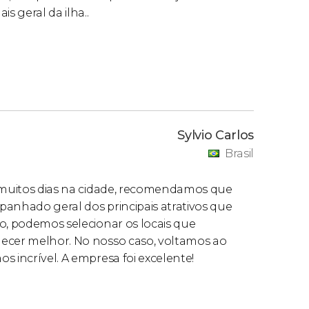
s geral da ilha..
Sylvio Carlos
Brasil
r muitos dias na cidade, recomendamos que
apanhado geral dos principais atrativos que
o, podemos selecionar os locais que
hecer melhor. No nosso caso, voltamos ao
s incrível. A empresa foi excelente!