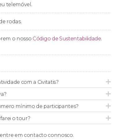
eu telemóvel.
onto de Vista.
sando: e as praias? Não se preocupe, pois o
de rodas.
na
, onde você terá meia hora livre. De lá
ue também teremos 30 minutos nessa
prem o nosso
Código de Sustentabilidade
.
l do Rio Vermelho
, uma região protegida que
ue cerca de 140 espécies de aves vivem nessa
os outros animais. O passeio segue pela
me? Aproveite a parada de 50 minutos que
tividade com a Civitatis?
 gastronômicas da região.
va?
rnacional
, onde você terá 40 minutos para
úmero mínimo de participantes?
 de Santo Antônio de Lisboa
, um dos bairros
arei o tour?
o clima pacato de um vilarejo. Lá, você terá
io pela orla. As vistas são de tirar o fôlego!
entre em contacto connosco.