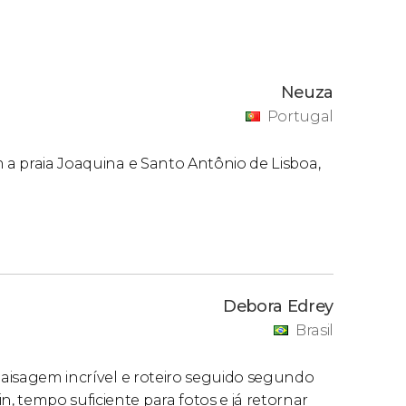
 Cris Hotel na Av. Prefeito Acácio Garibaldi
Neuza
Portugal
m a praia Joaquina e Santo Antônio de Lisboa,
Debora Edrey
Brasil
 paisagem incrível e roteiro seguido segundo
 tempo suficiente para fotos e já retornar