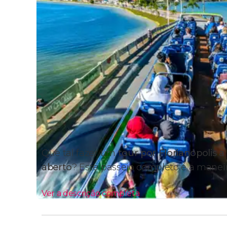
Que tal fazer um
tour por Florianópolis 
aberto
? Este passeio completo é a maneir
Ver a descrição completa
Itinerário