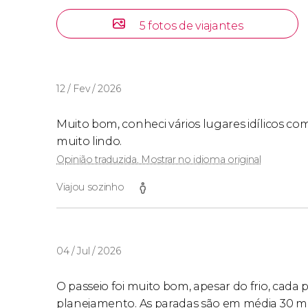
10:00 horas - Praia da Joaquina (em frente ao
5 fotos de viajantes
São Tiago).
12 / Fev / 2026
Muito bom, conheci vários lugares idílicos co
muito lindo.
Opinião traduzida. Mostrar no idioma original
Viajou sozinho
04 / Jul / 2026
O passeio foi muito bom, apesar do frio, cada
planejamento. As paradas são em média 30 min,