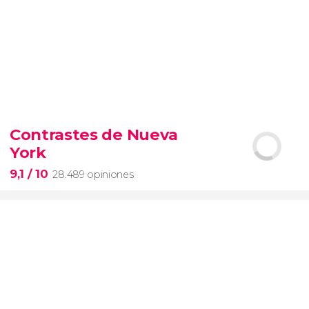
9,4


19.093 opiniones
Contrastes de Nueva
Arena de gladiadores
visita del
York
Coliseo Romano
el Foro y el
Palatino
9,1
/ 10
28.489 opiniones