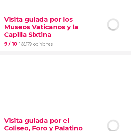
9,1


28.489 opiniones
Visita guiada por los
Contrastes de Nueva York
Museos Vaticanos y la
barrios de Queens, el Bronx y Brooklyn
Capilla Sixtina
9
/ 10
166.179 opiniones
9


166.179 opiniones
Visita guiada por el
visita guiada por los Museos Vaticanos y la Capilla
Coliseo, Foro y Palatino
Sixtina