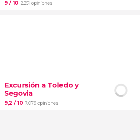
9
/ 10
2.251 opiniones
9


2.251 opiniones
Excursión a Toledo y
Segovia
pinturas impresionistas
más famosas del mundo
9,2
/ 10
7.076 opiniones