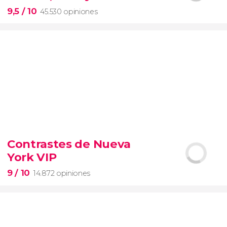
entrada preferente
9,5
/ 10
45.530 opiniones
9,5


45.530 opiniones
Contrastes de Nueva
visita guiada por el Coliseo, Foro y Palatino
York VIP
tour
en español
2000 años de historia
9
/ 10
14.872 opiniones