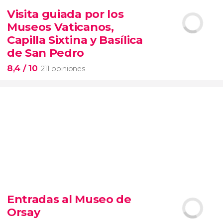
6.337 opiniones
Visita guiada por los
entrada al SUMMIT de Nueva York
Museos Vaticanos,
miradores más icónicos de Manhattan
evitar las colas
opción VIP
Capilla Sixtina y Basílica
de San Pedro
8,4
/ 10
211 opiniones
8,4


211 opiniones
Entradas al Museo de
Piedad
Orsay
Museos Vaticanos
Capilla Sixtina
Basílica de San
Pedro