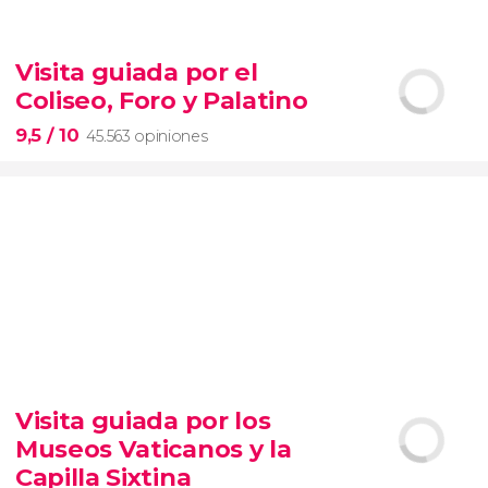
9


28.506 opiniones
Visita guiada por el
Contrastes de Nueva York
Coliseo, Foro y Palatino
barrios de Queens, el Bronx y Brooklyn
9,5
/ 10
45.563 opiniones
9,5


45.563 opiniones
Visita guiada por los
visita guiada por el Coliseo, Foro y Palatino
Museos Vaticanos y la
tour
en español
2000 años de historia
Capilla Sixtina