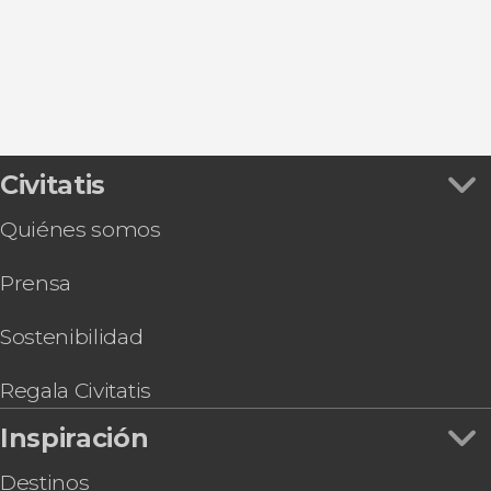
9


Civitatis
2.251 opiniones
Quiénes somos
pinturas impresionistas
más famosas del mundo
Prensa
Sostenibilidad
Regala Civitatis
Inspiración
Destinos