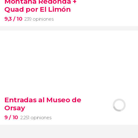
Montaña Redonda +
Quad por El Limón
9,3
/ 10
239 opiniones
9,3


239 opiniones
Entradas al Museo de
Aventura, playas vírgenes y naturaleza
Orsay
excursión a Costa Esmeralda y la Montaña Redonda
playa El Limón
9
/ 10
2.251 opiniones