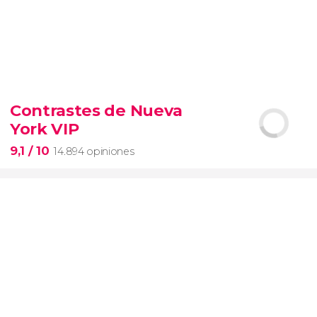
9,3


6.347 opiniones
Contrastes de Nueva
entrada al SUMMIT de Nueva York
York VIP
miradores más icónicos de Manhattan
evitar las colas
opción VIP
9,1
/ 10
14.894 opiniones
9,1

