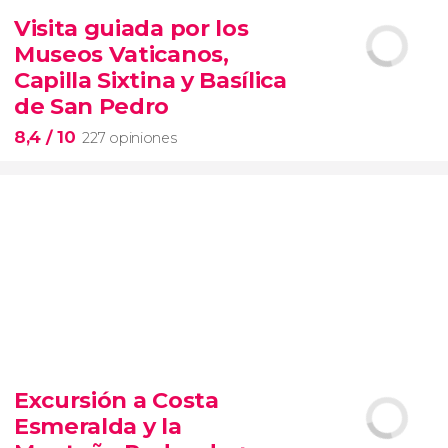
14.894 opiniones
Visita guiada por los
tour de contrastes de Nueva York VIP
Museos Vaticanos,
barrios de Queens, Brooklyn, el Bronx y
Long Island
City
grupos reducidos
Capilla Sixtina y Basílica
de San Pedro
8,4
/ 10
227 opiniones
8,4


227 opiniones
Excursión a Costa
Piedad
Esmeralda y la
Museos Vaticanos
Capilla Sixtina
Basílica de San
Pedro