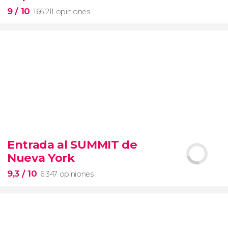
9
/ 10
166.211 opiniones
9


166.211 opiniones
Entrada al SUMMIT de
visita guiada por los Museos Vaticanos y la Capilla
Nueva York
Sixtina
entrada preferente
9,3
/ 10
6.347 opiniones