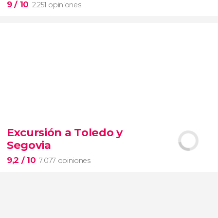
9
/ 10
2.251 opiniones
9


2.251 opiniones
Excursión a Toledo y
Segovia
pinturas impresionistas
más famosas del mundo
9,2
/ 10
7.077 opiniones