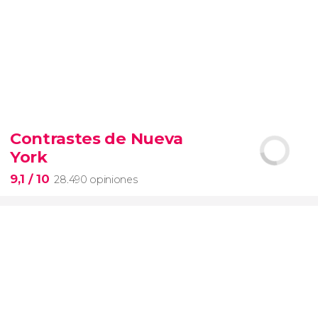
9,4


19.097 opiniones
Contrastes de Nueva
Arena de gladiadores
visita del
York
Coliseo Romano
el Foro y el
Palatino
9,1
/ 10
28.490 opiniones