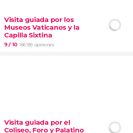
9,1


28.490 opiniones
Visita guiada por los
Contrastes de Nueva York
Museos Vaticanos y la
barrios de Queens, el Bronx y Brooklyn
Capilla Sixtina
9
/ 10
166.189 opiniones
9


166.189 opiniones
Visita guiada por el
visita guiada por los Museos Vaticanos y la Capilla
Coliseo, Foro y Palatino
Sixtina