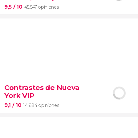
entrada preferente
9,5
/ 10
45.547 opiniones
9,5


45.547 opiniones
Contrastes de Nueva
visita guiada por el Coliseo, Foro y Palatino
York VIP
tour
en español
2000 años de historia
9,1
/ 10
14.884 opiniones