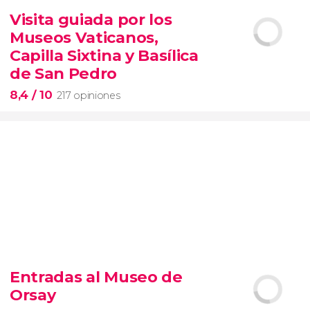
6.340 opiniones
Visita guiada por los
entrada al SUMMIT de Nueva York
Museos Vaticanos,
miradores más icónicos de Manhattan
evitar las colas
opción VIP
Capilla Sixtina y Basílica
de San Pedro
8,4
/ 10
217 opiniones
8,4


217 opiniones
Entradas al Museo de
Piedad
Orsay
Museos Vaticanos
Capilla Sixtina
Basílica de San
Pedro