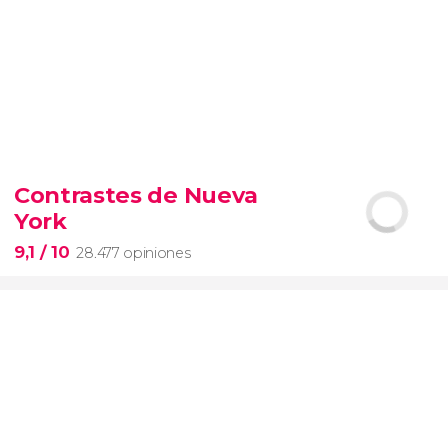
9,4


19.084 opiniones
Contrastes de Nueva
Arena de gladiadores
visita del
York
Coliseo Romano
el Foro y el
Palatino
9,1
/ 10
28.477 opiniones