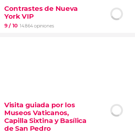
2.251 opiniones
Contrastes de Nueva
York VIP
pinturas impresionistas
más famosas del mundo
9
/ 10
14.864 opiniones
9


14.864 opiniones
Visita guiada por los
tour de contrastes de Nueva York VIP
Museos Vaticanos,
barrios de Queens, Brooklyn, el Bronx y
Long Island
City
grupos reducidos
Capilla Sixtina y Basílica
de San Pedro