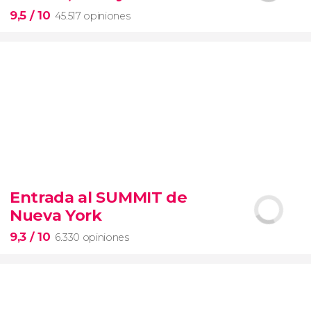
entrada preferente
9,5
/ 10
45.517 opiniones
9,5


45.517 opiniones
Entrada al SUMMIT de
visita guiada por el Coliseo, Foro y Palatino
Nueva York
tour
en español
2000 años de historia
9,3
/ 10
6.330 opiniones