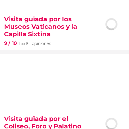
9,1


28.477 opiniones
Visita guiada por los
Contrastes de Nueva York
Museos Vaticanos y la
barrios de Queens, el Bronx y Brooklyn
Capilla Sixtina
9
/ 10
166.161 opiniones
9


166.161 opiniones
Visita guiada por el
visita guiada por los Museos Vaticanos y la Capilla
Coliseo, Foro y Palatino
Sixtina