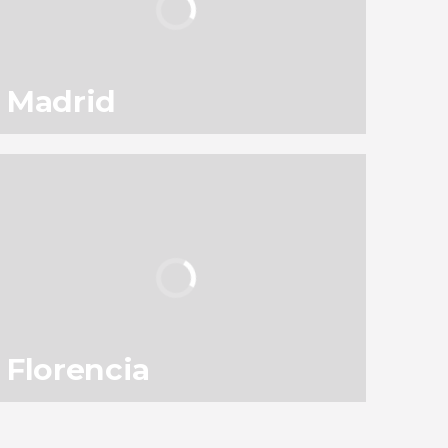
Madrid
130
145.647
opiniones
actividades
9,1
/ 10
3.051.952
viajeros
valoración
Florencia
83
119.413