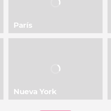
París
138
196.993
opiniones
actividades
9,0
/ 10
4.906.747
viajeros
valoración
Nueva York
153
131.750