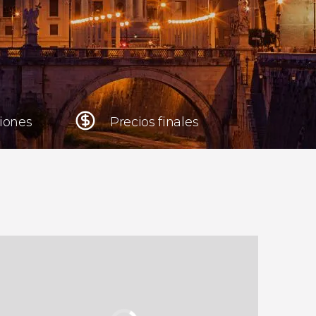
Cracovia
Polonia
Atenas
Grecia
niones
Precios finales
Tokio
Japón
Lisboa
Portugal
Bruselas
Bélgica