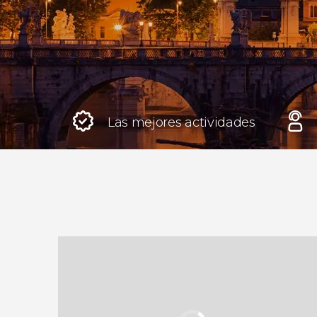
Roma
Italia
Londres
Reino Unido
Las mejores actividades
Edimburgo
Reino Unido
Marrakech
Marruecos
Estambul
Turquía