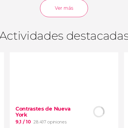
opiniones
actividades
Ver más
9,0
/ 10
3.641.667
viajeros
valoración
Actividades destacada
Contrastes de Nueva
York
9,1
/ 10
28.497 opiniones