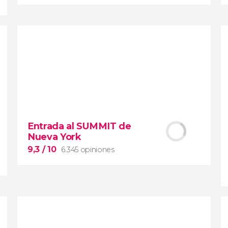
9,1


28.497 opiniones
Contrastes de Nueva York
Entrada al SUMMIT de
Nueva York
barrios de Queens, el
Bronx y Brooklyn
9,3
/ 10
6.345 opiniones