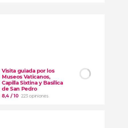
9,5


45.559 opiniones
visita guiada por el Coliseo, Foro y
Visita guiada por los
Palatino
Museos Vaticanos,
tour en español
Capilla Sixtina y Basílica
2000 años de historia
de San Pedro
8,4
/ 10
223 opiniones