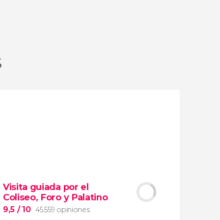
opiniones
actividades
9,2
/ 10
1.779.748
viajeros
valoración
s
Visita guiada por el
Coliseo, Foro y Palatino
9,5
/ 10
45.559 opiniones