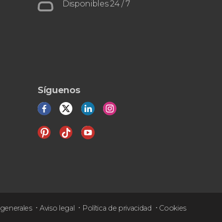
populares desde Madrid
Toledo y
Disponibles 24 / 7
Segovia
la Ciudad de las Tres
Culturas
el acueducto romano
Síguenos
generales
Aviso legal
Política de privacidad
Cookies