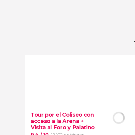
opiniones
actividades
9,2
/ 10
4.066.948
viajeros
valoración
Tour por el Coliseo con
acceso a la Arena +
Visita al Foro y Palatino
9,4
/ 10
19.102 opiniones