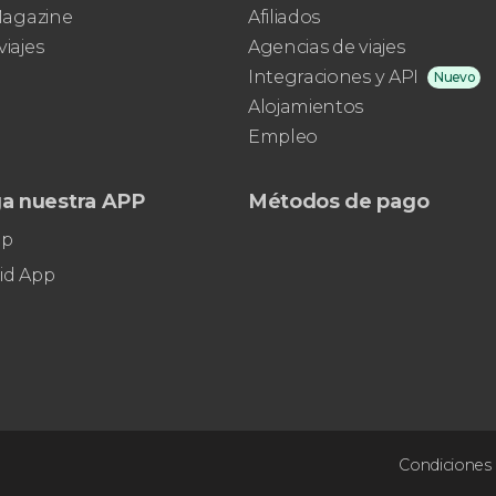
 Magazine
Afiliados
pinturas impresionistas más famosas del
viajes
Agencias de viajes
mundo
Integraciones y API
Nuevo
Alojamientos
Empleo
a nuestra APP
Métodos de pago
pp
id App
Condiciones 