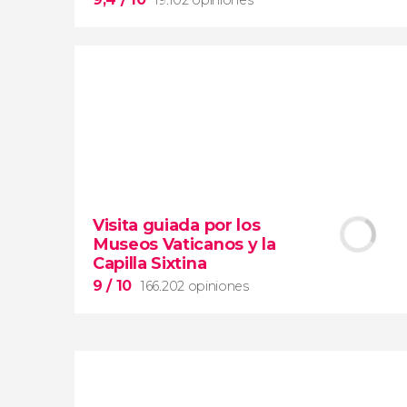
9,4


19.102 opiniones
Visita guiada por los
Arena de gladiadores
Museos Vaticanos y la
visita del Coliseo Romano
Capilla Sixtina
el Foro y el Palatino
9
/ 10
166.202 opiniones