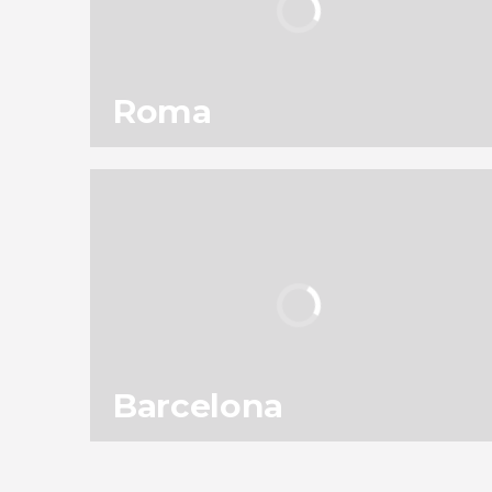
Roma
115
301.983
opiniones
actividades
9,0
/ 10
11.956.186
viajeros
valoración
Barcelona
153
187.648