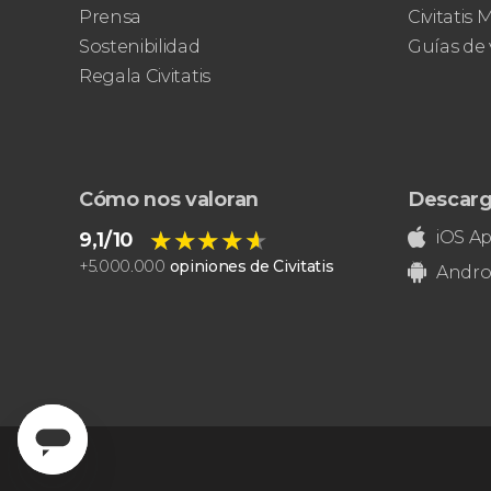
barrios de Queens, Brooklyn,
Prensa
Civitatis
el Bronx y Long Island
City
grupos
Sostenibilidad
Guías de 
reducidos
Regala Civitatis
Cómo nos valoran
Descarg
★★★★★
★★★★★
iOS A
9,1/10
+
5.000.000
opiniones de Civitatis
Andro