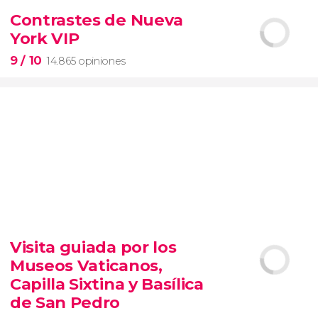
2.251 opiniones
Contrastes de Nueva
York VIP
pinturas impresionistas
más famosas del mundo
9
/ 10
14.865 opiniones
9


14.865 opiniones
Visita guiada por los
tour de contrastes de Nueva York VIP
Museos Vaticanos,
barrios de Queens, Brooklyn, el Bronx y
Long Island
City
grupos reducidos
Capilla Sixtina y Basílica
de San Pedro