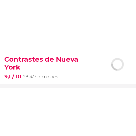
9,4


19.088 opiniones
Contrastes de Nueva
Arena de gladiadores
visita del
York
Coliseo Romano
el Foro y el
Palatino
9,1
/ 10
28.477 opiniones