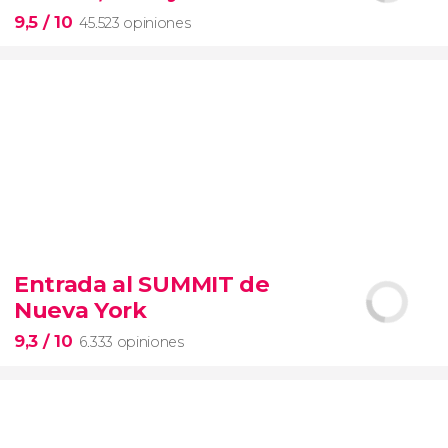
entrada preferente
9,5
/ 10
45.523 opiniones
9,5


45.523 opiniones
Entrada al SUMMIT de
visita guiada por el Coliseo, Foro y Palatino
Nueva York
tour
en español
2000 años de historia
9,3
/ 10
6.333 opiniones