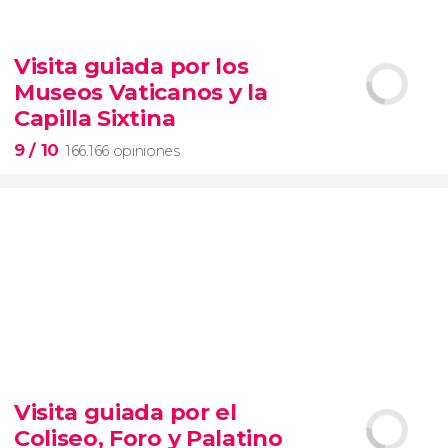
9,1


28.477 opiniones
Visita guiada por los
Contrastes de Nueva York
Museos Vaticanos y la
barrios de Queens, el Bronx y Brooklyn
Capilla Sixtina
9
/ 10
166.166 opiniones
9


166.166 opiniones
Visita guiada por el
visita guiada por los Museos Vaticanos y la Capilla
Coliseo, Foro y Palatino
Sixtina