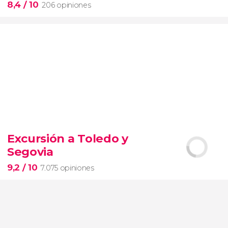
8,4
/ 10
206 opiniones
8,4


206 opiniones
Excursión a Toledo y
Piedad
Segovia
Museos Vaticanos
Capilla Sixtina
Basílica de San
Pedro
9,2
/ 10
7.075 opiniones