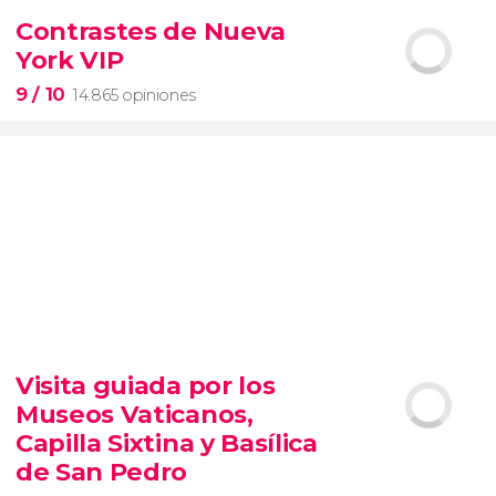
2.251 opiniones
Contrastes de Nueva
York VIP
pinturas impresionistas
más famosas del mundo
9
/ 10
14.865 opiniones
9


14.865 opiniones
Visita guiada por los
tour de contrastes de Nueva York VIP
Museos Vaticanos,
barrios de Queens, Brooklyn, el Bronx y
Long Island
City
grupos reducidos
Capilla Sixtina y Basílica
de San Pedro