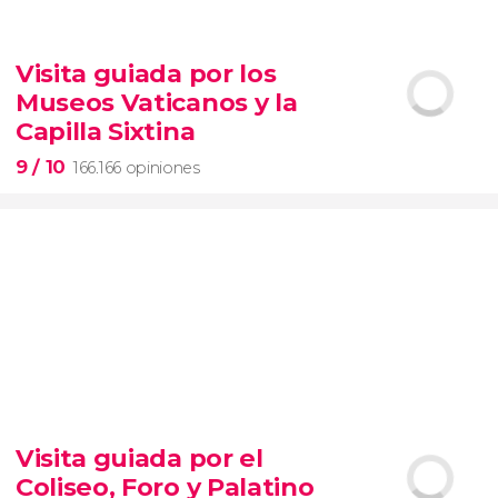
9,1


28.477 opiniones
Visita guiada por los
Contrastes de Nueva York
Museos Vaticanos y la
barrios de Queens, el Bronx y Brooklyn
Capilla Sixtina
9
/ 10
166.166 opiniones
9


166.166 opiniones
Visita guiada por el
visita guiada por los Museos Vaticanos y la Capilla
Coliseo, Foro y Palatino
Sixtina