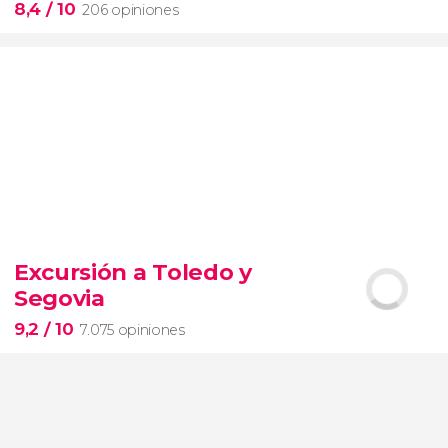
8,4
/ 10
206 opiniones
8,4


206 opiniones
Excursión a Toledo y
Piedad
Segovia
Museos Vaticanos
Capilla Sixtina
Basílica de San
Pedro
9,2
/ 10
7.075 opiniones