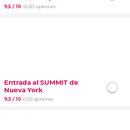
entrada preferente
9,5
/ 10
45.523 opiniones
9,5


45.523 opiniones
Entrada al SUMMIT de
visita guiada por el Coliseo, Foro y Palatino
Nueva York
tour
en español
2000 años de historia
9,3
/ 10
6.333 opiniones