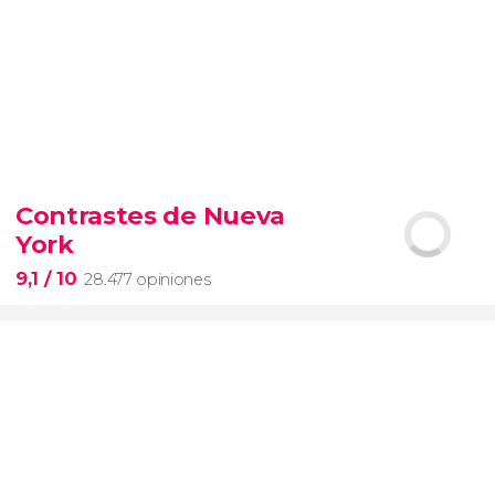
9,4


19.088 opiniones
Contrastes de Nueva
Arena de gladiadores
visita del
York
Coliseo Romano
el Foro y el
Palatino
9,1
/ 10
28.477 opiniones