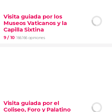
9,1


28.477 opiniones
Visita guiada por los
Contrastes de Nueva York
Museos Vaticanos y la
barrios de Queens, el Bronx y Brooklyn
Capilla Sixtina
9
/ 10
166.166 opiniones
9


166.166 opiniones
Visita guiada por el
visita guiada por los Museos Vaticanos y la Capilla
Coliseo, Foro y Palatino
Sixtina