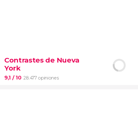
9,4


19.088 opiniones
Contrastes de Nueva
Arena de gladiadores
visita del
York
Coliseo Romano
el Foro y el
Palatino
9,1
/ 10
28.477 opiniones