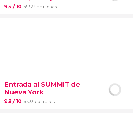
entrada preferente
9,5
/ 10
45.523 opiniones
9,5


45.523 opiniones
Entrada al SUMMIT de
visita guiada por el Coliseo, Foro y Palatino
Nueva York
tour
en español
2000 años de historia
9,3
/ 10
6.333 opiniones