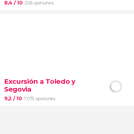
8,4
/ 10
206 opiniones
8,4


206 opiniones
Excursión a Toledo y
Piedad
Segovia
Museos Vaticanos
Capilla Sixtina
Basílica de San
Pedro
9,2
/ 10
7.075 opiniones