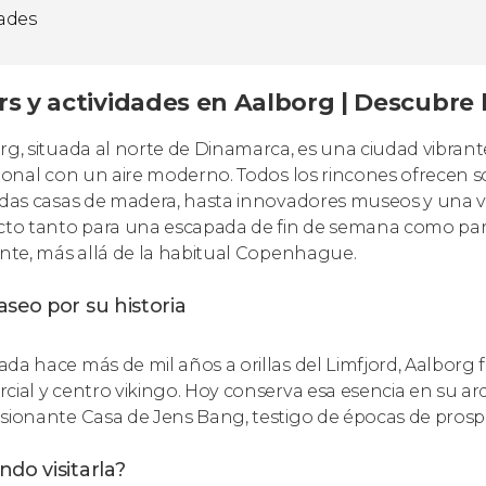
dades
rs y actividades en Aalborg | Descubre 
rg, situada al norte de Dinamarca, es una ciudad vibra
cional con un aire moderno. Todos los rincones ofrecen s
idas casas de madera, hasta innovadores museos y una vi
cto tanto para una escapada de fin de semana como p
ente, más allá de la habitual Copenhague.
seo por su historia
da hace más de mil años a orillas del Limfjord, Aalborg
cial y centro vikingo. Hoy conserva esa esencia en su 
sionante Casa de Jens Bang, testigo de épocas de prosp
do visitarla?