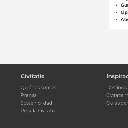
Gu
Opi
Ate
Civitatis
Inspira
Quiénes somos
Destinos
Prensa
Civitatis
Sostenibilidad
Guías de 
Regala Civitatis