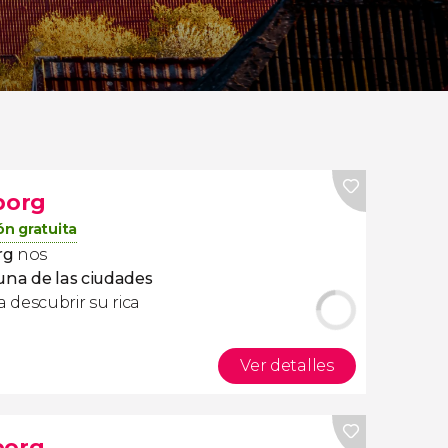
borg
ón gratuita
rg
nos
una de las ciudades
 descubrir su rica
Ver detalles
borg