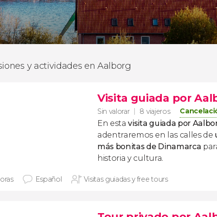
siones y actividades en Aalborg
Visita guiada por Aal
Cancelaci
Sin valorar
8 viajeros
En esta
visita guiada por Aalbo
adentraremos en las calles de
más bonitas de Dinamarca
para
historia y cultura.
horas
Español
Visitas guiadas y free tours
Tour privado por Aal