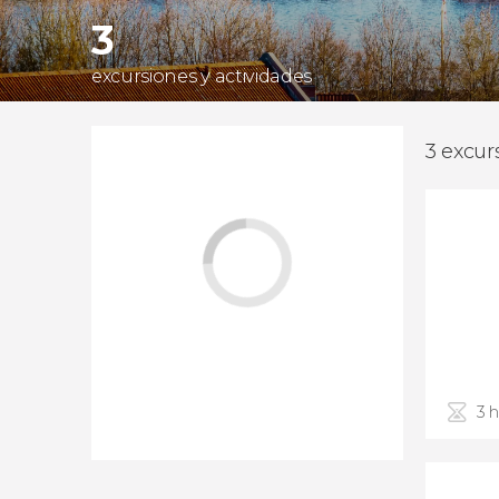
3
excursiones y actividades
3 excur
3 