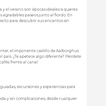
 y el verano son épocas ideales si quieres
os agradables paseos junto al fiordo. En
ecto para descubrir sus encantos sin
enter, el imponente castillo de Aalborghus
l país. ¿Te apetece algo diferente? Piérdete
afés frente al canal.
as guiadas, excursiones y experiencias para
ida y sin complicaciones, desde cualquier