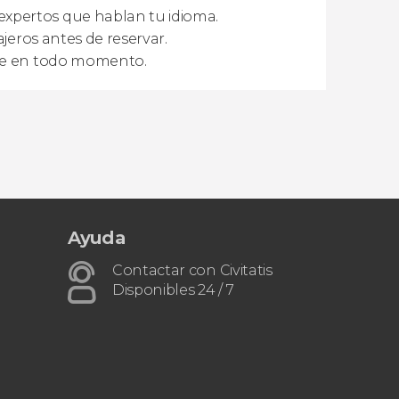
xpertos que hablan tu idioma.
ajeros antes de reservar.
rte en todo momento.
Ayuda
Contactar con Civitatis
Disponibles 24 / 7