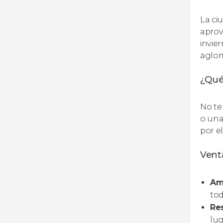
La ci
aprov
invie
aglom
¿Qué
No te
o una
por e
Venta
Amp
tod
Res
lug