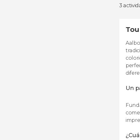
3 activi
Tou
Aalbo
tradi
color
perfe
difer
Un pa
Funda
comer
impre
¿Cuán