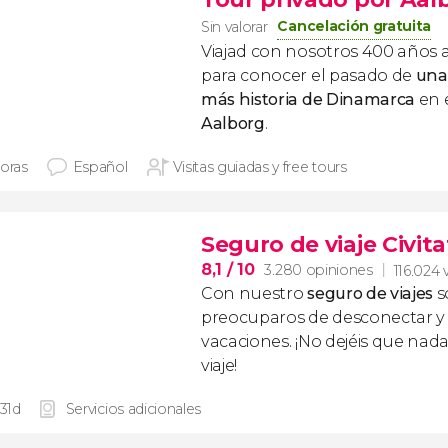
Cancelación gratuita
Sin valorar
Viajad con nosotros 400 años a
para conocer el pasado de
una
más historia de Dinamarca
en 
Aalborg
.
horas
Español
Visitas guiadas y free tours
Seguro de viaje Civita
8,1
/ 10
3.280 opiniones
116.024 
Con nuestro
seguro de viajes
s
preocuparos de desconectar y d
vacaciones. ¡No dejéis que nad
viaje!
 31d
Servicios adicionales