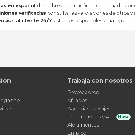
ías en español
: descubre cada rincón acompañado por e
niones verificadas
: consulta las valoraciones de otros vi
nción al cliente 24/7
: estamos disponibles para ayuda
ción
Trabaja con nosotros
Proveedores
 Magazine
Afiliados
viajes
Agencias de viajes
Integraciones y API
Nuevo
Alojamientos
Empleo