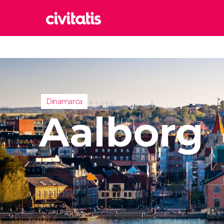
Rom
Italia
Lond
Reino 
Dinamarca
Edim
Aalborg
Reino 
Marr
Marrue
Esta
Turquía