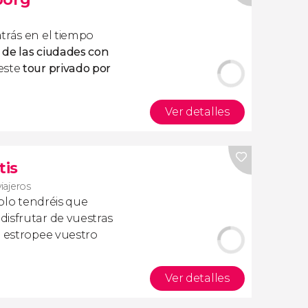
trás en el tiempo
 de las ciudades con
este
tour privado por
Ver detalles
tis
viajeros
olo tendréis que
isfrutar de vuestras
a estropee vuestro
Ver detalles