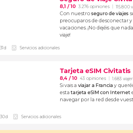
8,1
/ 10
3.276 opiniones
115.800 v
Con nuestro
seguro de viajes
s
preocuparos de desconectar y d
vacaciones. ¡No dejéis que nad
viaje!
 31d
Servicios adicionales
Tarjeta eSIM Civitatis
8,4
/ 10
43 opiniones
1.683 viaje
Si vais a
viajar a Francia
y queré
esta
tarjeta eSIM con Internet
navegar por la red desde vuest
 30d
Servicios adicionales