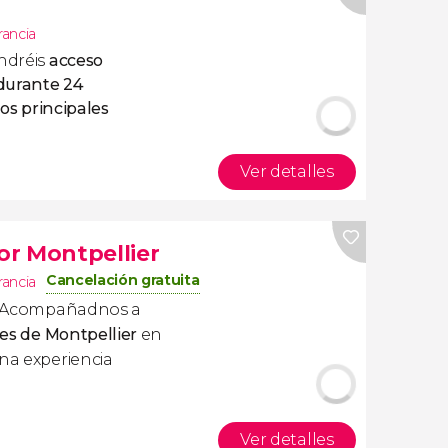
rancia
ndréis
acceso
 durante 24
os principales
Ver detalles
r Montpellier
Cancelación gratuita
rancia
. Acompañadnos a
res de Montpellier
en
una experiencia
Ver detalles