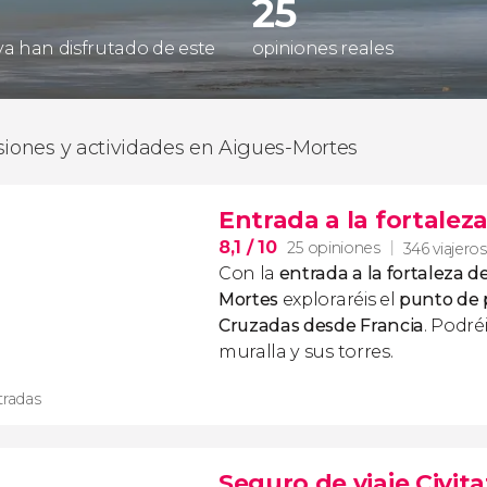
25
 ya han disfrutado de este
opiniones reales
siones y actividades en Aigues-Mortes
Entrada a la fortalez
8,1
/ 10
25 opiniones
346 viajeros
Con la
entrada a la fortaleza d
Mortes
exploraréis el
punto de p
Cruzadas desde Francia
. Podré
muralla y sus torres.
tradas
Seguro de viaje Civita