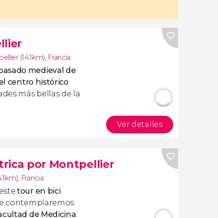
lier
ellier (14.1km)
,
Francia
pasado medieval de
el centro histórico
dades más bellas de la
Ver detalles
trica por Montpellier
4.1km)
,
Francia
 este
tour en bici
de contemplaremos
acultad de Medicina