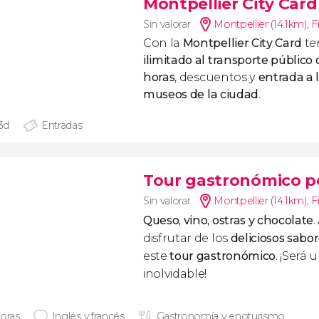
Montpellier City Card
Sin valorar
Montpellier (14.1km)
,
F
Con la
Montpellier City Card
te
ilimitado al transporte público
horas
,
descuentos y
entrada a l
museos
de la ciudad
.
 3d
Entradas
Tour gastronómico po
Sin valorar
Montpellier (14.1km)
,
F
Queso, vino, ostras y chocolate
disfrutar de los
deliciosos sabo
este
tour gastronómico
. ¡Será 
inolvidable!
horas
Inglés y francés
Gastronomía y enoturismo