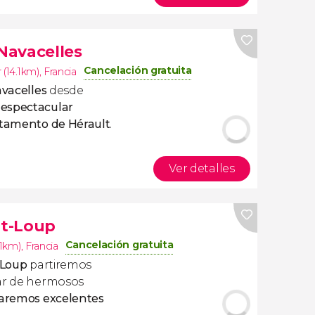
 Navacelles
Cancelación gratuita
 (14.1km)
,
Francia
avacelles
desde
espectacular
rtamento de Hérault
.
Ver detalles
nt-Loup
Cancelación gratuita
.1km)
,
Francia
-Loup
partiremos
tar de hermosos
aremos excelentes