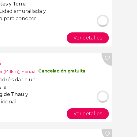
tes y
Torre
iudad amurallada y
cta para conocer
Ver detalles
s
Cancelación gratuita
r (14.1km)
,
Francia
odréis darle un
 la
ng de Thau
y
cional.
Ver detalles