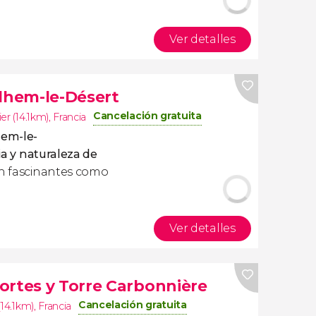
Ver detalles
ilhem-le-Désert
Cancelación gratuita
er (14.1km)
,
Francia
hem-le-
ia y naturaleza de
an fascinantes como
Ver detalles
ortes y Torre Carbonnière
Cancelación gratuita
(14.1km)
,
Francia