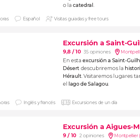
o la
catedral
.
horas
Español
Visitas guiadas y free tours
Excursión a Saint-Gu
9,8
/ 10
35 opiniones
Montpelli
En esta
excursión a Saint-Guil
Désert
descubriremos la
histor
Hérault
. Visitaremos lugares t
el
lago de Salagou
.
horas
Inglés y francés
Excursiones de un día
Excursión a Aigues-M
9
/ 10
2 opiniones
Montpellier 