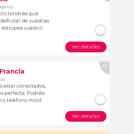
iajeros
olo tendréis que
isfrutar de vuestras
a estropee vuestro
Ver detalles
 Francia
ros
is estar conectados,
es perfecta. Podréis
ro teléfono móvil.
Ver detalles