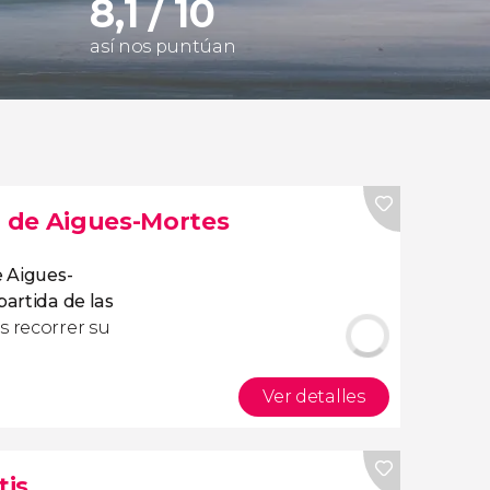
8,1 / 10
así nos puntúan
a de Aigues-Mortes
e Aigues-
artida de las
is recorrer su
Ver detalles
tis