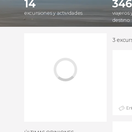
14
346
excursiones y actividades
viajeros
destino
3 excur
En