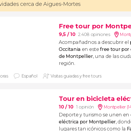
tividades cerca de Aigues-Mortes
Free tour por Montpel
9,5
/ 10
2.408 opiniones
Montp
Acompañadnos a descubrir el
Occitania
en este
free tour por 
de Montpellier
, una de las ciu
región.
horas
Español
Visitas guiadas y free tours
Tour en bicicleta eléc
10
/ 10
1 opinión
Montpellier (1
Deporte y turismo se unen en
eléctrica por Montpellier
, don
lugares tan icónicos como la
F