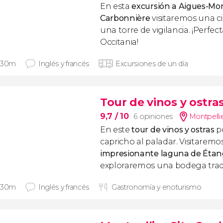
En esta
excursión a Aigues-Mor
Carbonnière
visitaremos una c
una torre de vigilancia. ¡Perfe
Occitania!
 30m
Inglés y francés
Excursiones de un día
Tour de vinos y ostra
9,7
/ 10
6 opiniones
Montpellie
En este
tour de vinos y ostras
p
capricho al paladar. Visitaremos
impresionante laguna de Éta
exploraremos una bodega tradi
 30m
Inglés y francés
Gastronomía y enoturismo