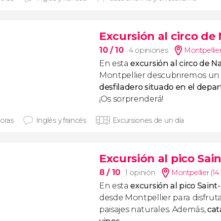
Excursión al circo de
10
/ 10
4 opiniones
Montpellier
En esta
excursión al circo de N
Montpellier descubriremos un
desfiladero situado en el depa
¡Os sorprenderá!
horas
Inglés y francés
Excursiones de un día
Excursión al pico Sai
8
/ 10
1 opinión
Montpellier (14
En esta
excursión al pico Saint
desde Montpellier para disfru
paisajes naturales. Además,
cat