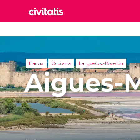
Rom
Italia
Lond
Reino 
Francia
Occitania
Languedoc-Rosellón
Edim
Aigues-
Reino 
Marr
Marrue
Esta
Turquía