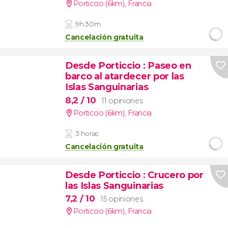
Porticcio (6km)
,
Francia
9h 30m
Cancelación gratuita
Desde Porticcio
: Paseo en
barco al atardecer por las
Islas Sanguinarias
8,2
/ 10
11 opiniones
Porticcio (6km)
,
Francia
3 horas
Cancelación gratuita
Desde Porticcio
: Crucero por
las Islas Sanguinarias
7,2
/ 10
15 opiniones
Porticcio (6km)
,
Francia